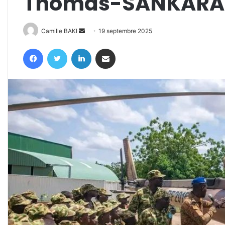
Thomas-SANKARA
Envoyer
Camille BAKI
19 septembre 2025
un
Facebook
Twitter
Linkedin
Partager par email
courriel