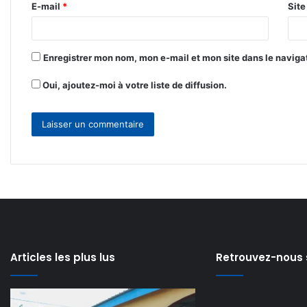
E-mail
*
Sit
e
*
Enregistrer mon nom, mon e-mail et mon site dans le navig
Oui, ajoutez-moi à votre liste de diffusion.
Articles les plus lus
Retrouvez-nous 
Propos
Avis
il y a 23 heures