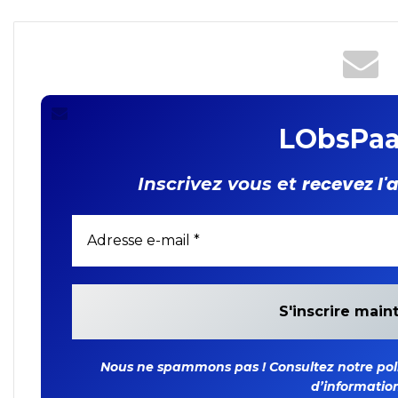
Burkina Faso, le Mali et le
Niger expriment leur
profond regret
LObsPaa
recevez l'
Inscrivez vous et
Nous ne spammons pas ! Consultez notre polit
d’information