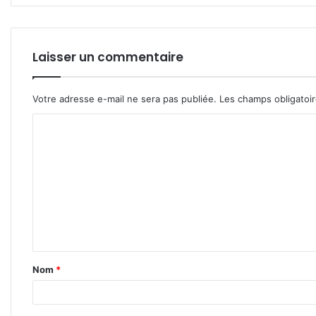
Laisser un commentaire
Votre adresse e-mail ne sera pas publiée.
Les champs obligatoi
C
o
m
m
e
n
t
Nom
*
a
i
r