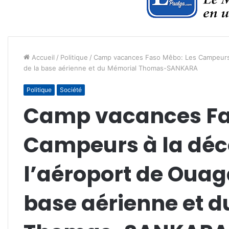
Accueil
/
Politique
/
Camp vacances Faso Mêbo: Les Campeurs 
de la base aérienne et du Mémorial Thomas-SANKARA
Politique
Société
Camp vacances Fa
Campeurs à la déc
l’aéroport de Ouag
base aérienne et 