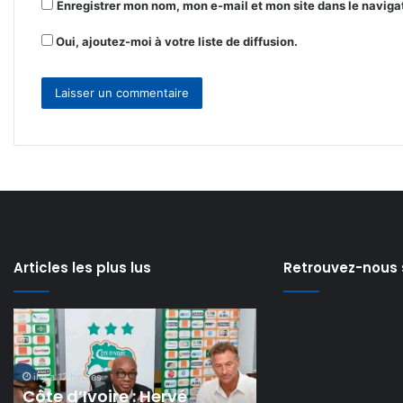
Enregistrer mon nom, mon e-mail et mon site dans le navig
Oui, ajoutez-moi à votre liste de diffusion.
Articles les plus lus
Retrouvez-nous 
Secteur
Personne
des
malade
cycles
et
et
sans
il y a 2 jours
motocycles
ressources
Personne malad
il y a 17 heures