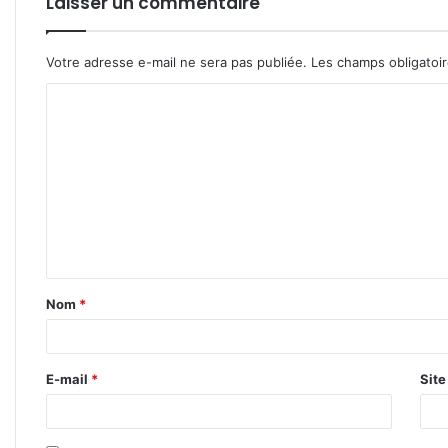
Laisser un commentaire
Votre adresse e-mail ne sera pas publiée.
Les champs obligatoi
C
o
m
m
e
n
t
Nom
*
a
i
r
E-mail
*
Sit
e
*