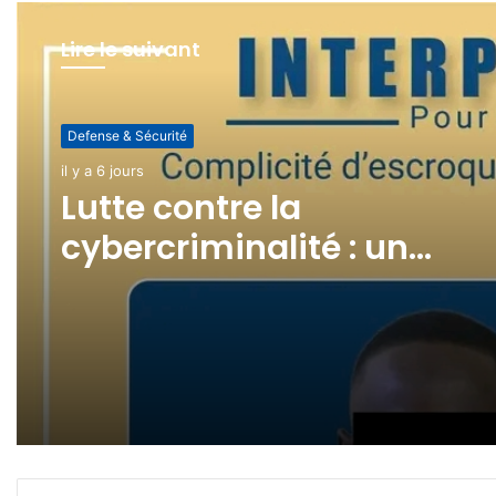
Lire le suivant
Defense & Sécurité
il y a 1 semaine
Defense & Sécurité
(pas de titre)
il y a 6 jours
Lutte contre la
cybercriminalité : un
revendeur de cartes SIM
interpellé !