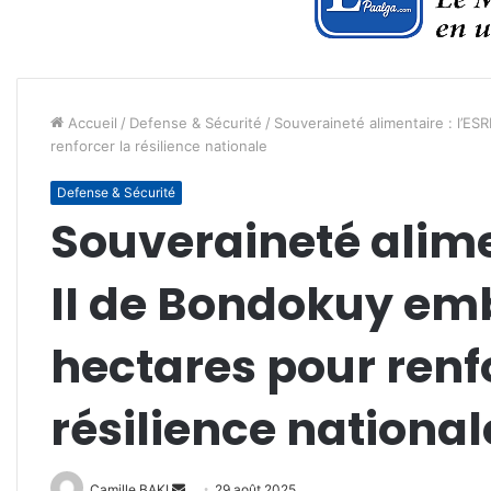
Accueil
/
Defense & Sécurité
/
Souveraineté alimentaire : l’ES
renforcer la résilience nationale
Defense & Sécurité
Souveraineté alimen
II de Bondokuy em
hectares pour renf
résilience national
Envoyer
Camille BAKI
29 août 2025