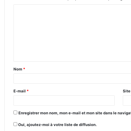
C
o
m
m
e
n
t
Nom
*
a
i
r
E-mail
*
Sit
e
*
Enregistrer mon nom, mon e-mail et mon site dans le navig
Oui, ajoutez-moi à votre liste de diffusion.