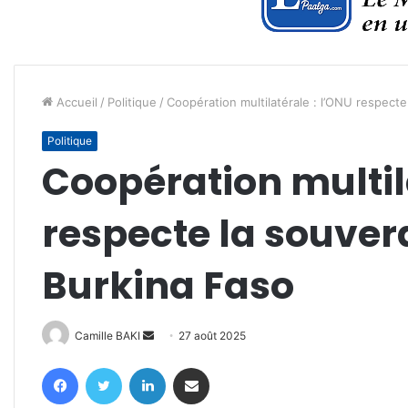
Accueil
/
Politique
/
Coopération multilatérale : l’ONU respect
Politique
Coopération multil
respecte la souver
Burkina Faso
Envoyer
Camille BAKI
27 août 2025
un
Facebook
Twitter
Linkedin
Partager par email
courriel