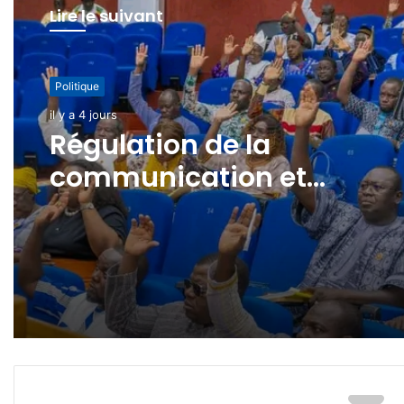
Lire le suivant
Politique
il y a 4 jours
Régulation de la
communication et
protection des données à
caractère personnel : les
députés adoptent la loi
organique