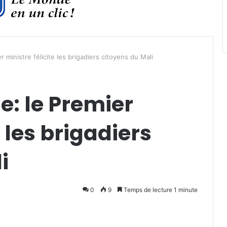
r ministre félicite les brigadiers citoyens du Mali
e: le Premier
e les brigadiers
i
0
9
Temps de lecture 1 minute