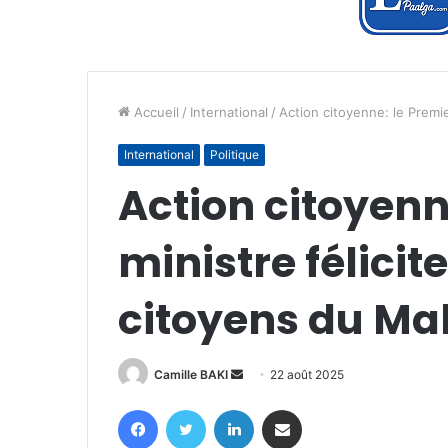
Accueil
/
International
/
Action citoyenne: le Premie
International
Politique
Action citoyenn
ministre félicit
citoyens du Mal
Envoyer
Camille BAKI
22 août 2025
un
Facebook
Twitter
Linkedin
Partager par email
courriel