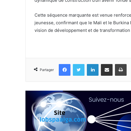
dynamique de construction d’un avenir fondé sur
Cette séquence marquante est venue renforcer 
jeunesse, confirmant que le Mali et le Burkina
vision de développement et de transformation 
Facebook
Twitter
Linkedin
Partager par email
Im
Partager