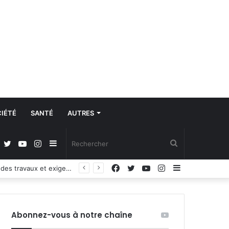
IÉTÉ
SANTÉ
AUTRES
Facebook
Twitter
YouTube
Instagram
Sidebar
Rechercher
Facebook
Twitter
YouTube
Instagram
Sidebar
Lancement de la formation civique et militaire : 2300 appelés salariés outillés sur les valeurs citoyennes et patriotiques
(barre
(barre
latérale)
latérale)
Abonnez-vous à notre chaîne