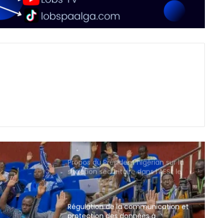
Propos du Président nigérian sur la
situation sécuritaire dans l’AES : le
Burkina Faso, le Mali et le Niger
expriment leur profond regret
Régulation de la communication et
protection des données à