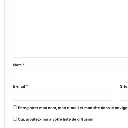
C
o
m
m
e
n
t
Nom
*
a
i
r
E-mail
*
Sit
e
*
Enregistrer mon nom, mon e-mail et mon site dans le navig
Oui, ajoutez-moi à votre liste de diffusion.