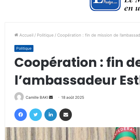
Accueil
/
Politique
/
Coopération : fin de mission de l’ambassa
Politique
Coopération : fin d
l’ambassadeur Est
Envoyer
Camille BAKI
18 août 2025
un
Facebook
Twitter
Linkedin
Partager par email
courriel