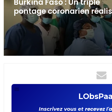
Tenkodogo: une visite
Burkina Faso : Un triple
inopinée du ministre
pontage coronarien réali
Kargougou à la rencontre
avec succès au CHU de
des héros de la nuit
Tengandogo
LObsPaa
recevez l'
Inscrivez vous et