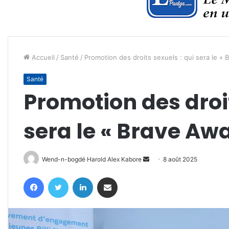
Accueil
/
Santé
/
Promotion des droits sexuels : qui sera le «
Santé
Promotion des droit
sera le « Brave Awa
Envoyer
Wend-n-bogdé Harold Alex Kabore
8 août 2025
un
Facebook
Twitter
Linkedin
Partager par email
courriel