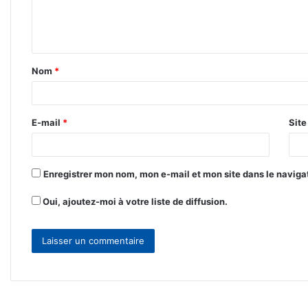
e
n
t
Nom
*
a
i
r
E-mail
*
Sit
e
*
Enregistrer mon nom, mon e-mail et mon site dans le navig
Oui, ajoutez-moi à votre liste de diffusion.