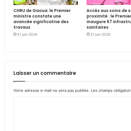
CHRU de Gaoua: le Premier
Accès aux soins de 
ministre constate une
proximité : le Premie
avancée significative des
inaugure 67 infrastr
travaux
sanitaires
21 juin 2026
21 juin 2026
Laisser un commentaire
Votre adresse e-mail ne sera pas publiée.
Les champs obligatoi
C
o
m
m