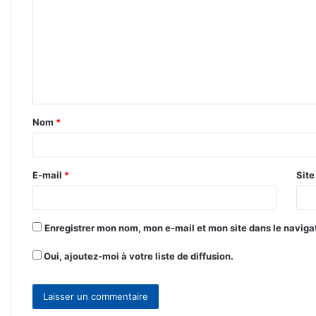
m
m
e
n
t
Nom
*
a
i
r
E-mail
*
Sit
e
*
Enregistrer mon nom, mon e-mail et mon site dans le navig
Oui, ajoutez-moi à votre liste de diffusion.