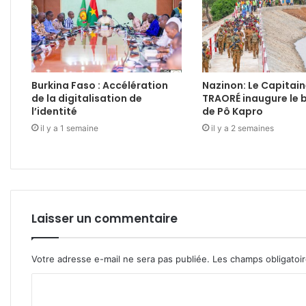
Burkina Faso : Accélération
Nazinon: Le Capitain
de la digitalisation de
TRAORÉ inaugure le 
l’identité
de Pô Kapro
il y a 1 semaine
il y a 2 semaines
Laisser un commentaire
Votre adresse e-mail ne sera pas publiée.
Les champs obligatoi
C
o