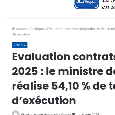
Accueil
/
Politique
/
Evaluation contrats d’objectifs 2025 : le m
d’exécution
Politique
Evaluation contrats
2025 : le ministre 
réalise 54,10 % de 
d’exécution
Envoyer
Wend-n-bogdé Harold Alex Kabore
6 août 2025