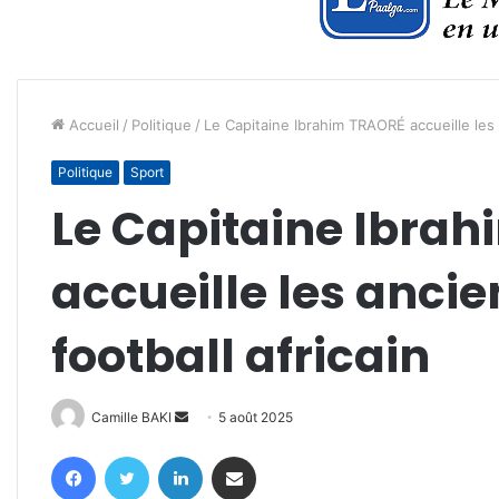
Accueil
/
Politique
/
Le Capitaine Ibrahim TRAORÉ accueille les 
Politique
Sport
Le Capitaine Ibra
accueille les ancie
football africain
Envoyer
Camille BAKI
5 août 2025
un
Facebook
Twitter
Linkedin
Partager par email
courriel