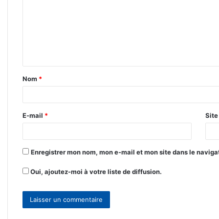
m
m
e
n
t
Nom
*
a
i
r
E-mail
*
Sit
e
*
Enregistrer mon nom, mon e-mail et mon site dans le navig
Oui, ajoutez-moi à votre liste de diffusion.