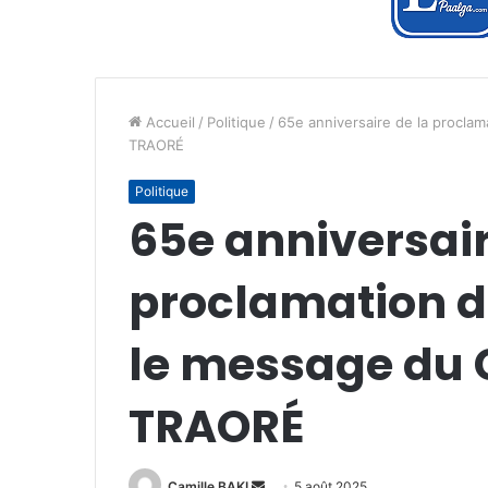
Accueil
/
Politique
/
65e anniversaire de la proclam
TRAORÉ
Politique
65e anniversair
proclamation d
le message du 
TRAORÉ
Envoyer
Camille BAKI
5 août 2025