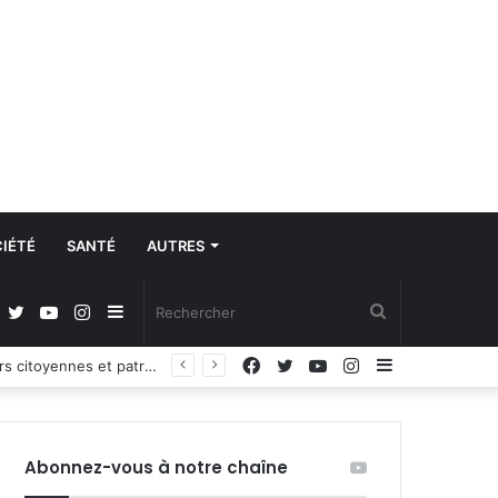
IÉTÉ
SANTÉ
AUTRES
Facebook
Twitter
YouTube
Instagram
Sidebar
Rechercher
Facebook
Twitter
YouTube
Instagram
Sidebar
Propos du Président nigérian sur la situation sécuritaire dans l’AES : le Burkina Faso, le Mali et le Niger expriment leur profond regret
(barre
(barre
latérale)
latérale)
Abonnez-vous à notre chaîne