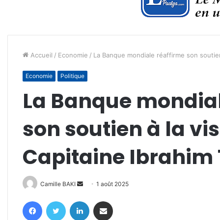
Accueil
/
Economie
/
La Banque mondiale réaffirme son soutien
Economie
Politique
La Banque mondial
son soutien à la vi
Capitaine Ibrahim
Envoyer
Camille BAKI
1 août 2025
un
Facebook
Twitter
Linkedin
Partager par email
courriel