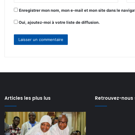
*
Enregistrer mon nom, mon e-mail et mon site dans le navig
Oui, ajoutez-moi à votre liste de diffusion.
Articles les plus lus
Retrouvez-nous 
Modernisation
Lancement
de
de
l’Aéroport
la
il y a 2 jours
il y a 2 jours
Modernisation de
Lancement de l
international
formation