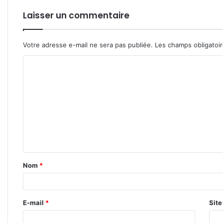
Laisser un commentaire
Votre adresse e-mail ne sera pas publiée.
Les champs obligatoi
C
o
m
m
e
n
t
Nom
*
a
i
r
E-mail
*
Sit
e