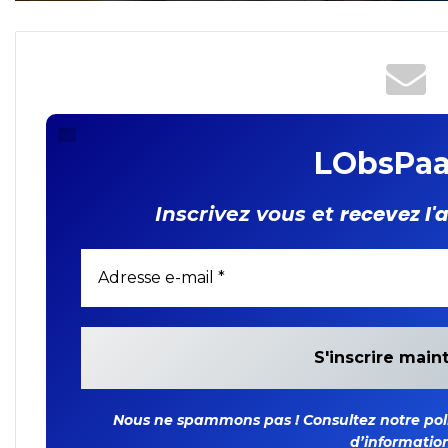
caractère personnel : les
FIDA
députés adoptent la loi
organique
LObsPaa
recevez l'
Inscrivez vous et
Nous ne spammons pas ! Consultez notre polit
d’information