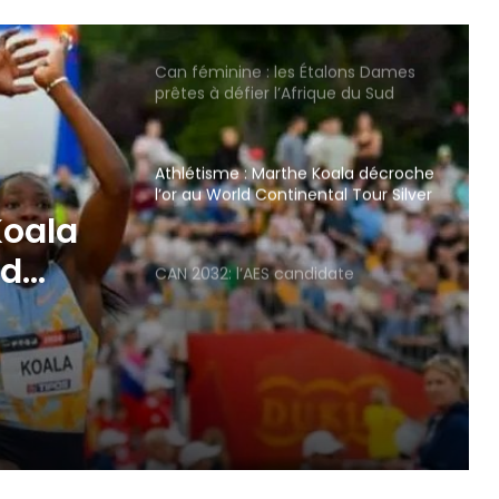
Can féminine : les Étalons Dames
prêtes à défier l’Afrique du Sud
avec ambition
Athlétisme : Marthe Koala décroche
l’or au World Continental Tour Silver
idate
CAN 2032: l’AES candidate
Koala
ld
er