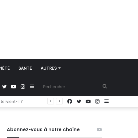
IÉTÉ
SANTÉ
AUTRES
Facebook
Twitter
YouTube
Instagram
Sidebar
Rechercher
Facebook
Twitter
YouTube
Instagram
Sidebar
Régulation de la communication et protection des données à caractère personnel : les députés adoptent la loi organique
(barre
(barre
latérale)
latérale)
Abonnez-vous à notre chaîne