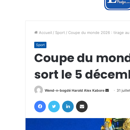
Accueil
/
Sport
/
Coupe du monde 2026 : tirage au 
Sport
Coupe du monde
sort le 5 décem
Envoyer
Wend-n-bogdé Harold Alex Kabore
31 juill
un
Facebook
Twitter
Linkedin
Partager par email
courriel