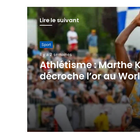
Lire le suivant
International
Sport
il y a 2 semaines
il y a 2 semaines
CAN 2032: l’AES cand
Athlétisme : Marthe 
décroche l’or au Wor
Continental Tour Silv