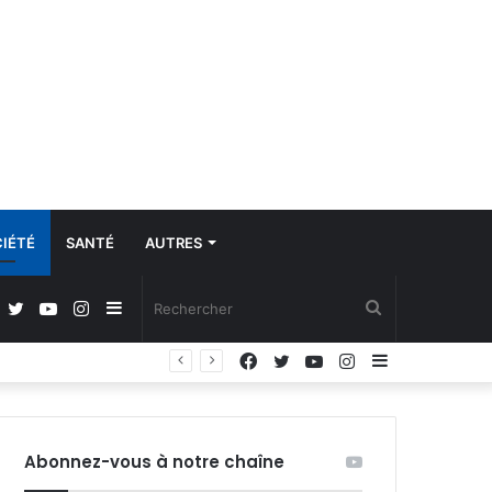
IÉTÉ
SANTÉ
AUTRES
Facebook
Twitter
YouTube
Instagram
Sidebar
Rechercher
Facebook
Twitter
YouTube
Instagram
Sidebar
Régulation de la communication et protection des données à caractère personnel : les députés adoptent la loi organique
(barre
(barre
latérale)
latérale)
Abonnez-vous à notre chaîne