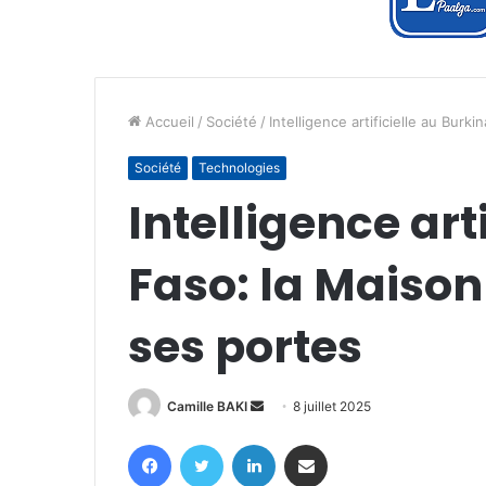
Accueil
/
Société
/
Intelligence artificielle au Burk
Société
Technologies
Intelligence art
Faso: la Maison
ses portes
Envoyer
Camille BAKI
8 juillet 2025
un
Facebook
Twitter
Linkedin
Partager par email
courriel