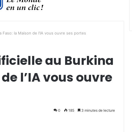
ina Faso: la Maison de l’IA vous ouvre ses portes
ificielle au Burkina
 de l’IA vous ouvre
0
185
3 minutes de lecture