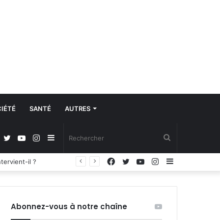
IÉTÉ
SANTÉ
AUTRES
Facebook
Twitter
YouTube
Instagram
Sidebar
Rechercher
Facebook
Twitter
YouTube
Instagram
Sidebar
Régulation de la communication et protection des données à caractère personnel : les députés adoptent la loi organique
(barre
(barre
latérale)
latérale)
Abonnez-vous à notre chaîne