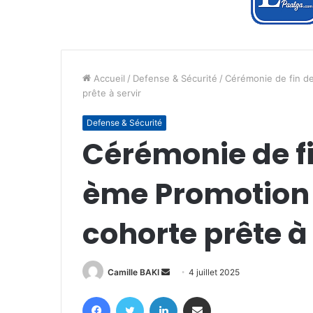
Accueil
/
Defense & Sécurité
/
Cérémonie de fin de
prête à servir
Defense & Sécurité
Cérémonie de fi
ème Promotion 
cohorte prête à 
Envoyer
Camille BAKI
4 juillet 2025
un
Facebook
Twitter
Linkedin
Partager par email
courriel