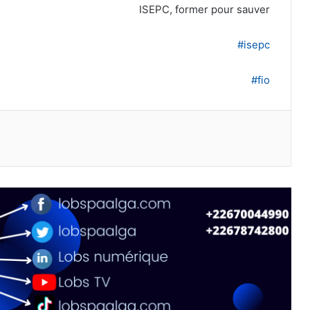
ISEPC, former pour sauver
#isepc
#fio
primer