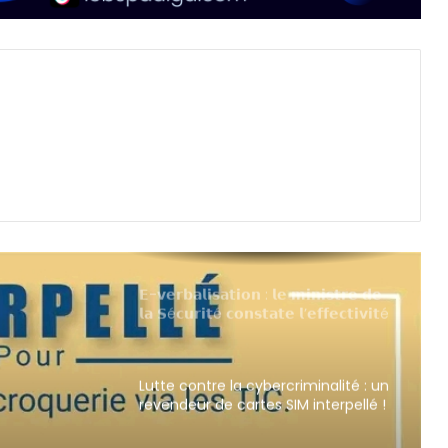
𝗘-𝘃𝗲𝗿𝗯𝗮𝗹𝗶𝘀𝗮𝘁𝗶𝗼𝗻 : 𝗹𝗲 𝗺𝗶𝗻𝗶𝘀𝘁𝗿𝗲 𝗱𝗲
𝗹𝗮 𝗦é𝗰𝘂𝗿𝗶𝘁é 𝗰𝗼𝗻𝘀𝘁𝗮𝘁𝗲 𝗹’𝗲𝗳𝗳𝗲𝗰𝘁𝗶𝘃𝗶𝘁é
𝗱𝘂 𝗱𝗶𝘀𝗽𝗼𝘀𝗶𝘁𝗶𝗳 𝗮𝗽𝗿è𝘀 𝗱𝗼𝘂𝘇𝗲
𝗵𝗲𝘂𝗿𝗲𝘀 𝗱𝗲 𝗳𝗼𝗻𝗰𝘁𝗶𝗼𝗻𝗻𝗲𝗺𝗲𝗻𝘁
Lutte contre la cybercriminalité : un
revendeur de cartes SIM interpellé !