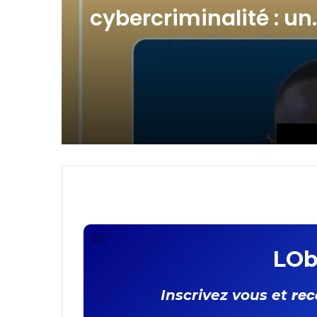
Lutte contre la
(pas de titre)
cybercriminalité : un
revendeur de cartes 
interpellé !
LOb
rec
Inscrivez vous et