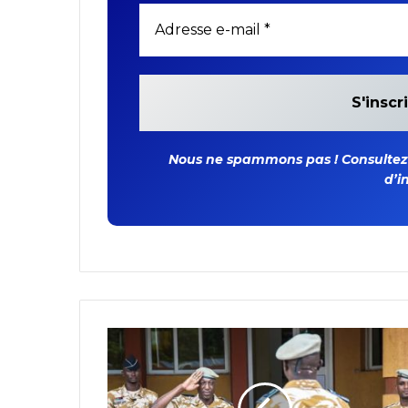
Nous ne spammons pas ! Consultez n
d’i