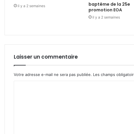
baptême de la 25e
il y a 2 semaines
promotion EOA
il y a 2 semaines
Laisser un commentaire
Votre adresse e-mail ne sera pas publiée.
Les champs obligatoi
C
o
m
m
e
n