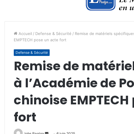
Accueil
/
Defense & Sécurité
/
Remise de matériels spécifiques 
EMPTECH pose un acte fort
Defense & Sécurité
Remise de matériel
à l’Académie de Pol
chinoise EMPTECH 
fort
Envoyer
lobs Paalga
6 juin 2025