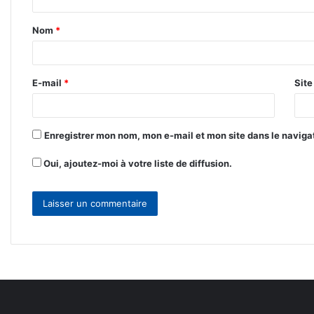
t
Nom
*
a
i
r
E-mail
*
Sit
e
*
Enregistrer mon nom, mon e-mail et mon site dans le navig
Oui, ajoutez-moi à votre liste de diffusion.