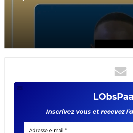
Lutte contre la
cybercriminalité : un
revendeur de cartes SIM
interpellé !
LObsPaa
recevez l'
Inscrivez vous et