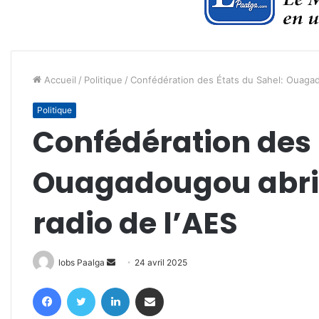
Accueil
/
Politique
/
Confédération des États du Sahel: Ouagado
Politique
Confédération des 
Ouagadougou abrit
radio de l’AES
Envoyer
lobs Paalga
24 avril 2025
un
Facebook
Twitter
Linkedin
Partager par email
courriel