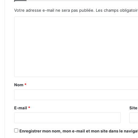
Votre adresse e-mail ne sera pas publiée.
Les champs obligatoi
C
o
m
m
e
n
t
Nom
*
a
i
r
E-mail
*
Sit
e
*
Enregistrer mon nom, mon e-mail et mon site dans le navig