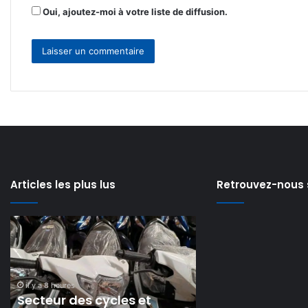
Oui, ajoutez-moi à votre liste de diffusion.
Articles les plus lus
Retrouvez-nous 
Personne
Régulation
malade
de
et
la
il y a 3 jours
Régulation de la
sans
communication
il y a 2 jours
ressources
Personne malade et sans
et
communication 
:
protection
ressources : comment le
protection des 