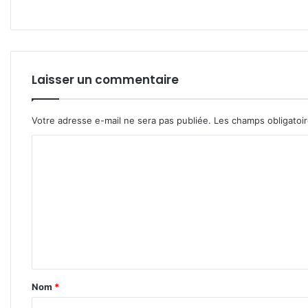
Laisser un commentaire
Votre adresse e-mail ne sera pas publiée.
Les champs obligatoi
C
o
m
m
e
n
t
Nom
*
a