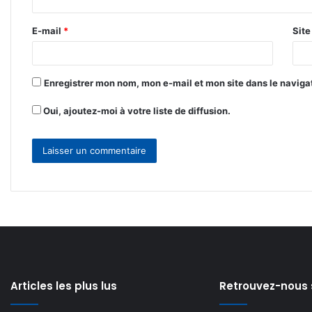
i
r
E-mail
*
Sit
e
*
Enregistrer mon nom, mon e-mail et mon site dans le navig
Oui, ajoutez-moi à votre liste de diffusion.
Articles les plus lus
Retrouvez-nous 