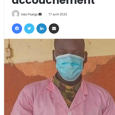
accouchement
Envoyer
lobs Paalga
17 avril 2025
un
Facebook
Twitter
Linkedin
Partager par email
courriel