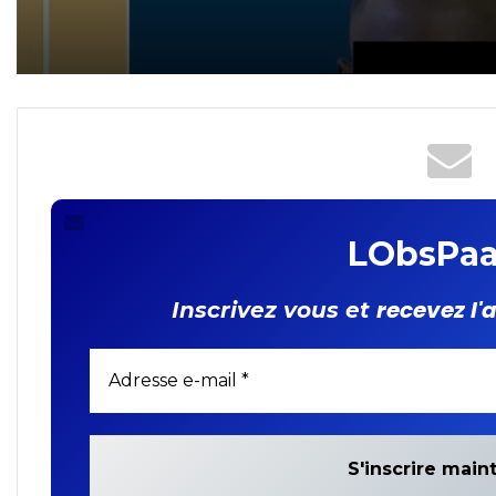
cybercriminalité : un
revendeur de cartes SIM
interpellé !
LObsPaa
recevez l'
Inscrivez vous et