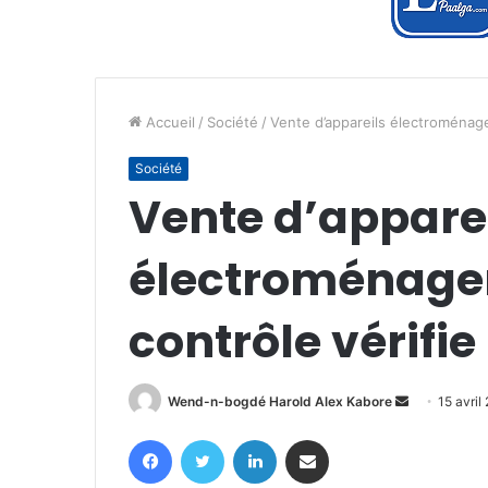
Accueil
/
Société
/
Vente d’appareils électroménager
Société
Vente d’appare
électroménagers
contrôle vérifie
Envoyer
Wend-n-bogdé Harold Alex Kabore
15 avril
un
Facebook
Twitter
Linkedin
Partager par email
courriel