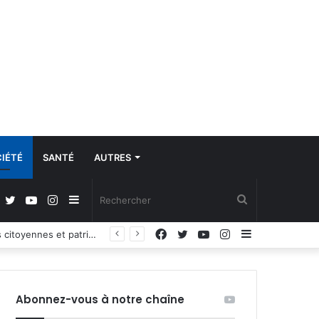
IÉTÉ
SANTÉ
AUTRES
Facebook
Twitter
YouTube
Instagram
Sidebar
Rechercher
Facebook
Twitter
YouTube
Instagram
Sidebar
Propos du Président nigérian sur la situation sécuritaire dans l’AES : le Burkina Faso, le Mali et le Niger expriment leur profond regret
(barre
(barre
latérale)
latérale)
Abonnez-vous à notre chaîne