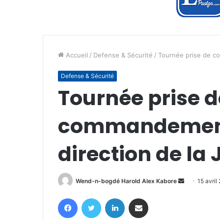
Accueil
/
Defense & Sécurité
/
Tournée prise de co
Defense & Sécurité
Tournée prise d
commandement 
direction de la 
Envoyer
Wend-n-bogdé Harold Alex Kabore
15 avril
un
Facebook
Twitter
Linkedin
Partager par email
courriel