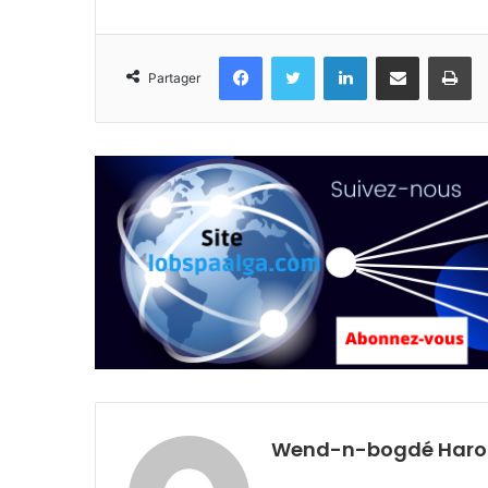
Facebook
Twitter
Linkedin
Partager par email
Im
Partager
Wend-n-bogdé Harol