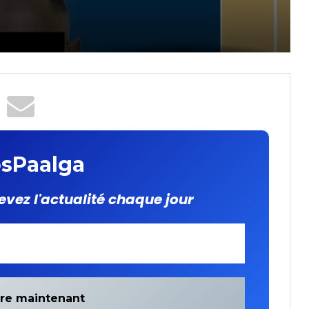
SIM
sPaalga
evez l'actualité chaque jour