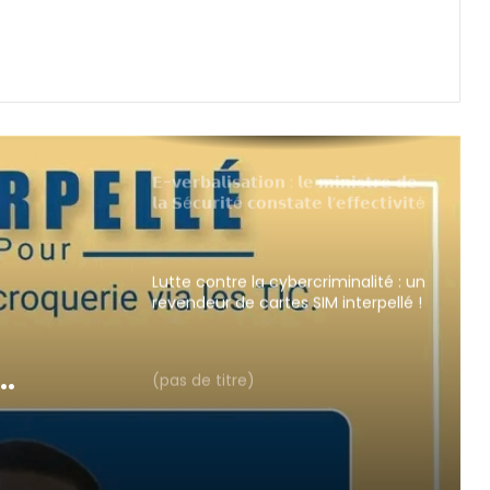
𝗘-𝘃𝗲𝗿𝗯𝗮𝗹𝗶𝘀𝗮𝘁𝗶𝗼𝗻 : 𝗹𝗲 𝗺𝗶𝗻𝗶𝘀𝘁𝗿𝗲 𝗱𝗲
𝗹𝗮 𝗦é𝗰𝘂𝗿𝗶𝘁é 𝗰𝗼𝗻𝘀𝘁𝗮𝘁𝗲 𝗹’𝗲𝗳𝗳𝗲𝗰𝘁𝗶𝘃𝗶𝘁é
𝗱𝘂 𝗱𝗶𝘀𝗽𝗼𝘀𝗶𝘁𝗶𝗳 𝗮𝗽𝗿è𝘀 𝗱𝗼𝘂𝘇𝗲
𝗵𝗲𝘂𝗿𝗲𝘀 𝗱𝗲 𝗳𝗼𝗻𝗰𝘁𝗶𝗼𝗻𝗻𝗲𝗺𝗲𝗻𝘁
Lutte contre la cybercriminalité : un
revendeur de cartes SIM interpellé !
(pas de titre)