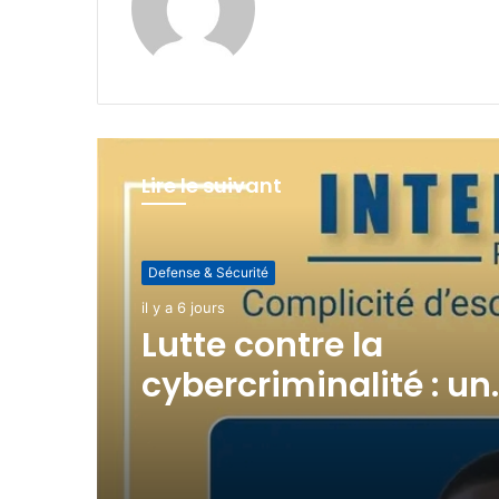
Lire le suivant
Defense & Sécurité
Defense & Sécurité
il y a 1 semaine
il y a 6 jours
(pas de titre)
Lutte contre la
cybercriminalité : un