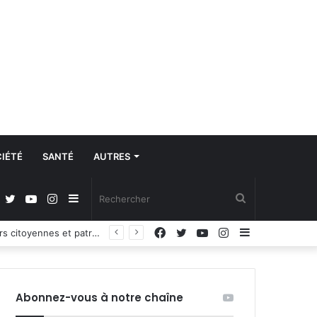
IÉTÉ
SANTÉ
AUTRES
Facebook
Twitter
YouTube
Instagram
Sidebar
Rechercher
Facebook
Twitter
YouTube
Instagram
Sidebar
Propos du Président nigérian sur la situation sécuritaire dans l’AES : le Burkina Faso, le Mali et le Niger expriment leur profond regret
(barre
(barre
latérale)
latérale)
Abonnez-vous à notre chaîne