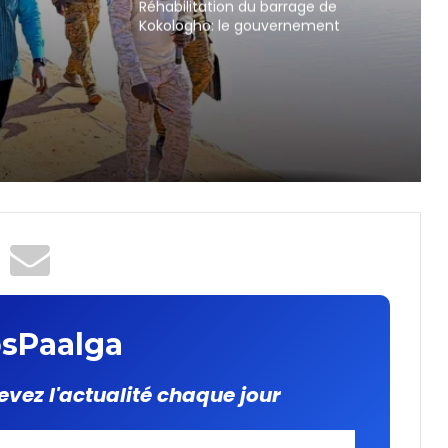
Réhabilitation du barrage de
Kokologho: le gouvernement
renforce les bases de la
souveraineté alimentaire
able
sPaalga
evez l'actualité chaque jour