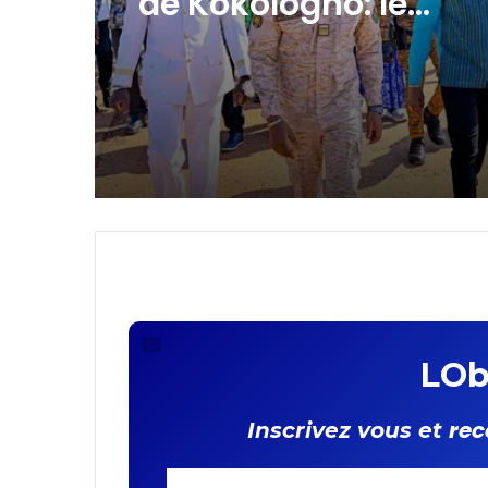
motocycles : vers un
marché plus sain,
transparent et équit
LOb
rec
Inscrivez vous et