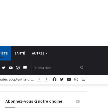
IÉTÉ
SANTÉ
AUTRES
Facebook
Twitter
YouTube
Instagram
Sidebar
Rechercher
Facebook
Twitter
YouTube
Instagram
Sidebar
Régulation de la communication et protection des données à caractère personnel : les députés adoptent la loi organique
(barre
(barre
latérale)
latérale)
Abonnez-vous à notre chaîne