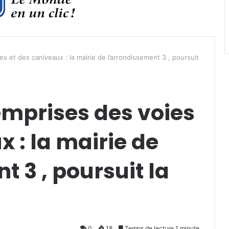
s et des caniveaux : la mairie de l’arrondissement 3 , poursuit
emprises des voies
x : la mairie de
t 3 , poursuit la
0
18
Temps de lecture 1 minute