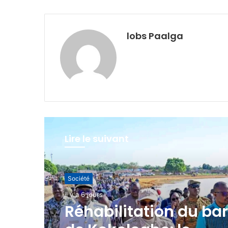
lobs Paalga
Lire le suivant
Société
il y a 5 heures
Secteur des cycles et