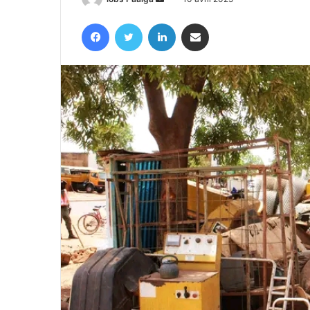
un
Facebook
Twitter
Linkedin
Partager par email
courriel