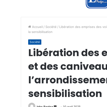
Accueil
/
Société
/
Libération des emprises des voie
la sensibilisation
Société
Libération des 
et des caniveau
l’arrondissemen
sensibilisation
Envoyer
lobs Paalga
10 avril 2025