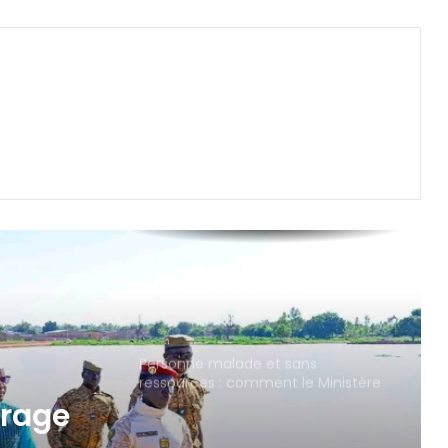
Secteur des cycles et motocycles :
vers un marché plus sain,
transparent et équitable
Personne malade et sans
ressources : comment le Ministère
de la Famille et de la Solidarité
intervient-il ?