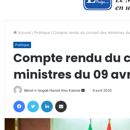
Accueil
/
Politique
/
Compte rendu du conseil des ministres du
Politique
Compte rendu du c
ministres du 09 avr
Envoyer
Wend-n-bogdé Harold Alex Kabore
9 avril 2025
un
Facebook
Twitter
Linkedin
Partager par email
courriel