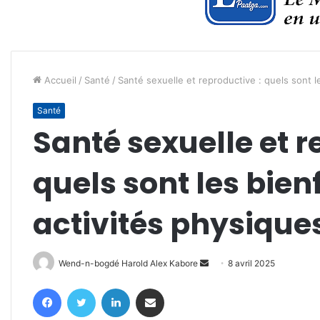
Accueil
/
Santé
/
Santé sexuelle et reproductive : quels sont l
Santé
Santé sexuelle et r
quels sont les bien
activités physique
Envoyer
Wend-n-bogdé Harold Alex Kabore
8 avril 2025
un
Facebook
Twitter
Linkedin
Partager par email
courriel