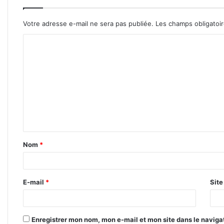
Votre adresse e-mail ne sera pas publiée.
Les champs obligatoi
C
o
m
m
e
n
t
Nom
*
a
i
r
E-mail
*
Sit
e
*
Enregistrer mon nom, mon e-mail et mon site dans le navig