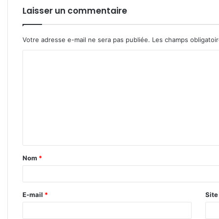
Laisser un commentaire
Votre adresse e-mail ne sera pas publiée.
Les champs obligatoi
C
o
m
m
e
n
t
Nom
*
a
i
r
E-mail
*
Sit
e
*