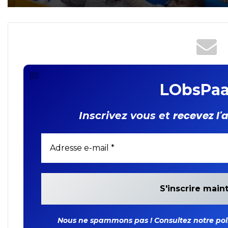
protection des données à
FIDA
caractère personnel : les
députés adoptent la loi
organique
LObsPaa
recevez l'
Inscrivez vous et
Nous ne spammons pas ! Consultez notre polit