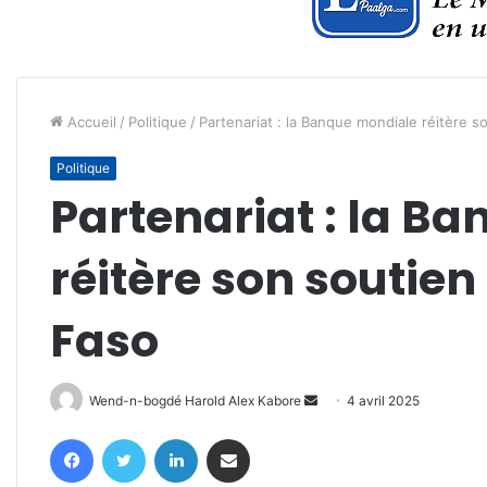
Accueil
/
Politique
/
Partenariat : la Banque mondiale réitère s
Politique
Partenariat : la B
réitère son soutien
Faso
Envoyer
Wend-n-bogdé Harold Alex Kabore
4 avril 2025
un
Facebook
Twitter
Linkedin
Partager par email
courriel