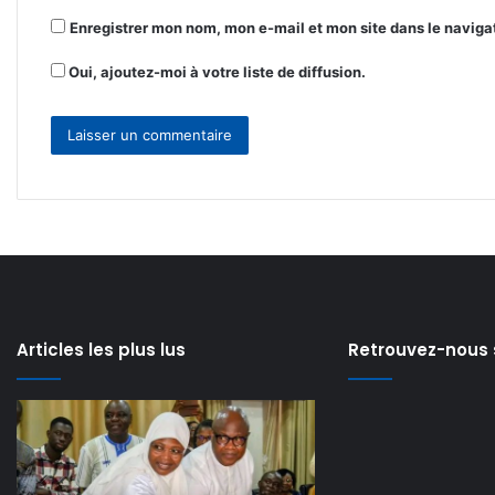
Enregistrer mon nom, mon e-mail et mon site dans le navig
Oui, ajoutez-moi à votre liste de diffusion.
Articles les plus lus
Retrouvez-nous 
Modernisation
Lancement
de
de
l’Aéroport
la
il y a 18 heures
il y a 2 jours
Modernisation de
Lancement de l
international
formation