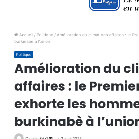
Accueil
/
Politique
/
Amélioration du climat des affaires : le P
burkinabè à l’union
Politique
Amélioration du cl
affaires : le Premie
exhorte les hommes
burkinabè à l’unio
Envoyer
Camille BAKI
3 avril 2025