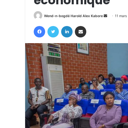
économique
Envoyer
Wend-n-bogdé Harold Alex Kabore
11 mars
un
Facebook
Twitter
Linkedin
Partager par email
courriel