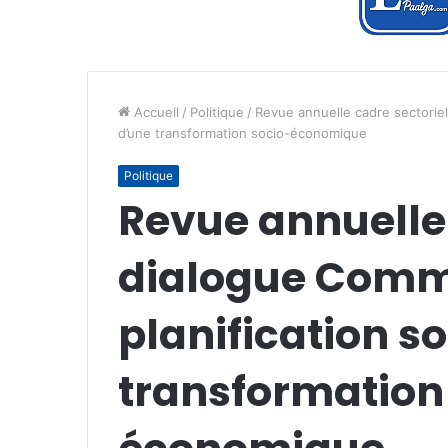
Accueil
/
Politique
/
Revue annuelle cadre sectorie
d’une transformation socio-économique
Politique
Revue annuelle 
dialogue Comm
planification s
transformation