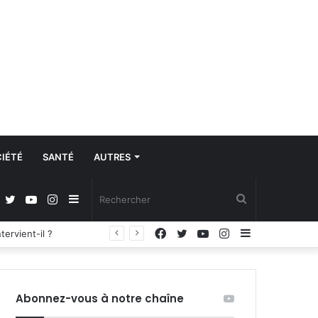
IÉTÉ
SANTÉ
AUTRES
Facebook
Twitter
YouTube
Instagram
Sidebar
Rechercher
Facebook
Twitter
YouTube
Instagram
Sidebar
Régulation de la communication et protection des données à caractère personnel : les députés adoptent la loi organique
(barre
(barre
latérale)
latérale)
Abonnez-vous à notre chaîne