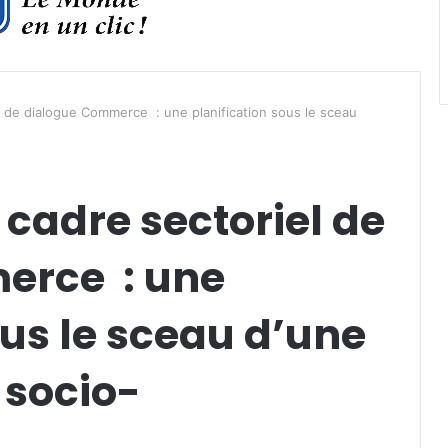
l de dialogue Commerce : une planification sous le sceau
cadre sectoriel de
erce : une
ous le sceau d’une
 socio-