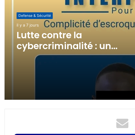
Defense & Sécurité
Defense & Sécurité
il y a 2 semaines
il y a 7 jours
(pas de titre)
Lutte contre la
cybercriminalité : un
revendeur de cartes SIM
interpellé !