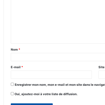
C
o
m
m
e
n
t
Nom
*
a
i
r
E-mail
*
Sit
e
*
Enregistrer mon nom, mon e-mail et mon site dans le navig
Oui, ajoutez-moi à votre liste de diffusion.