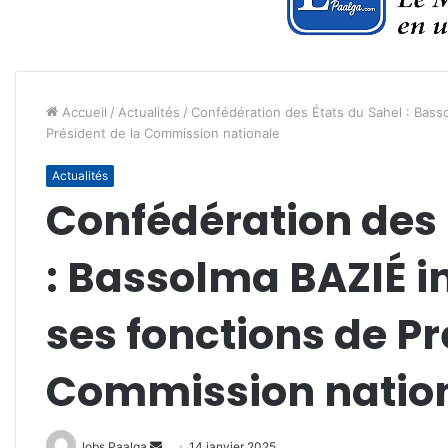
Accueil
/
Actualités
/
Confédération des États du Sahel : Basso
Président de la Commission nationale
Actualités
Confédération des 
: Bassolma BAZIÉ i
ses fonctions de Pr
Commission natio
Envoyer
lobs Paalga
14 janvier 2025