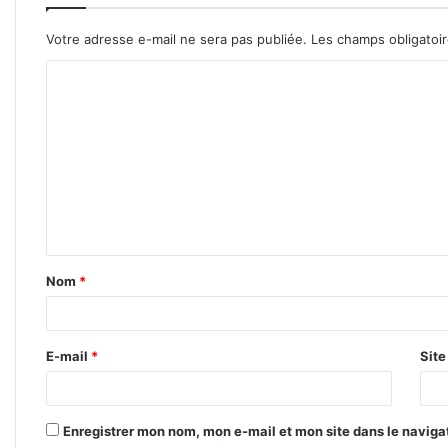
Votre adresse e-mail ne sera pas publiée.
Les champs obligatoi
C
o
m
m
e
n
t
Nom
*
a
i
r
E-mail
*
Sit
e
*
Enregistrer mon nom, mon e-mail et mon site dans le navig