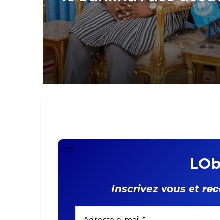
de la digitalisation d
l’identité
Coopération multilaté
le Burkina Faso accue
nouveau Coordonna
résident du Système
Nations Unies et un
Représentant réside
FIDA
LOb
rec
Inscrivez vous et