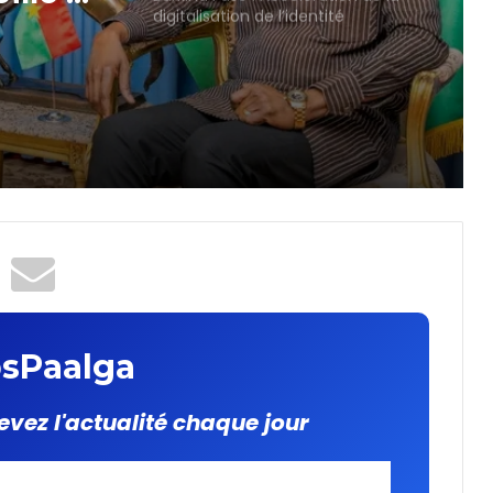
e
digitalisation de l’identité
rale :
ille un
teur
 des
nt du
sPaalga
evez l'actualité chaque jour