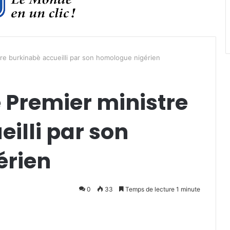
tre burkinabè accueilli par son homologue nigérien
e Premier ministre
illi par son
érien
0
33
Temps de lecture 1 minute