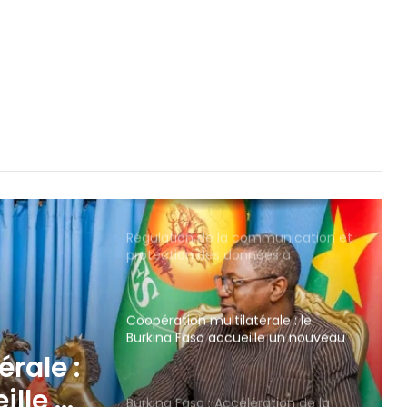
Régulation de la communication et
protection des données à
caractère personnel : les députés
adoptent la loi organique
Coopération multilatérale : le
Burkina Faso accueille un nouveau
Coordonnateur résident du
Système des Nations Unies et un
ration
Représentant résident du FIDA
Burkina Faso : Accélération de la