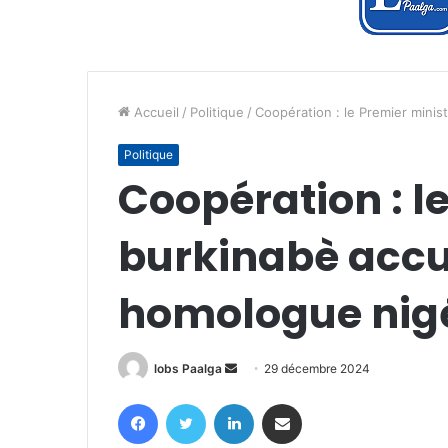
Accueil
/
Politique
/
Coopération : le Premier minis
Politique
Coopération : l
burkinabè accue
homologue nig
Envoyer
lobs Paalga
29 décembre 2024
un
Facebook
Twitter
Linkedin
Partager par email
courriel