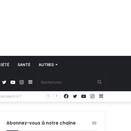
IÉTÉ
SANTÉ
AUTRES
Facebook
Twitter
YouTube
Instagram
Sidebar
Rechercher
Facebook
Twitter
YouTube
Instagram
Sidebar
Régulation de la communication et protection des données à caractère personnel : les députés adoptent la loi organique
(barre
(barre
latérale)
latérale)
Abonnez-vous à notre chaîne