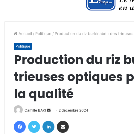
Accueil
/
Politique
/
Production du riz burkinabè : des trieuses
Politique
Production du riz b
trieuses optiques 
la qualité
Envoyer
Camille BAKI
2 décembre 2024
un
Facebook
Twitter
Linkedin
Partager par email
courriel