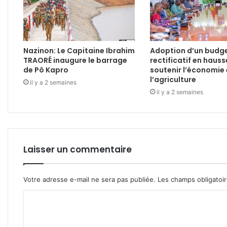
Nazinon: Le Capitaine Ibrahim
Adoption d’un budg
TRAORÉ inaugure le barrage
rectificatif en haus
de Pô Kapro
soutenir l’économie 
l’agriculture
il y a 2 semaines
il y a 2 semaines
Laisser un commentaire
Votre adresse e-mail ne sera pas publiée.
Les champs obligatoi
C
o