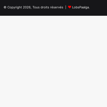
ambition
𝗱𝗼𝘂𝘇𝗲
© Copyright 2026, Tous droits réservés |
LobsPaalga.
𝗵𝗲𝘂𝗿𝗲𝘀
𝗱𝗲
𝗳𝗼𝗻𝗰𝘁𝗶𝗼𝗻𝗻𝗲𝗺𝗲𝗻𝘁