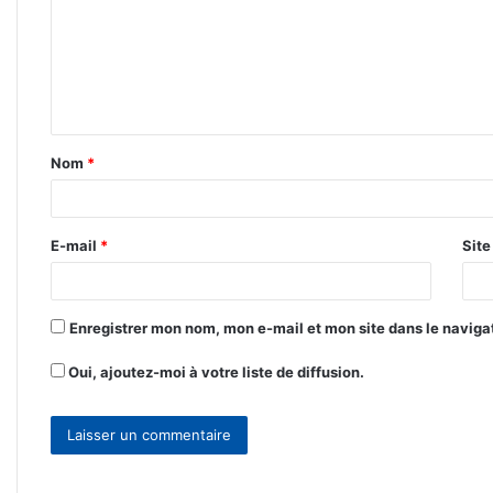
m
m
e
n
t
Nom
*
a
i
r
E-mail
*
Sit
e
*
Enregistrer mon nom, mon e-mail et mon site dans le navig
Oui, ajoutez-moi à votre liste de diffusion.