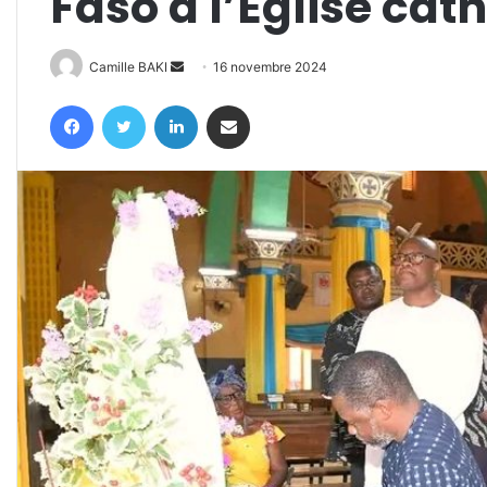
Faso à l’Eglise cat
Envoyer
Camille BAKI
16 novembre 2024
un
Facebook
Twitter
Linkedin
Partager par email
courriel