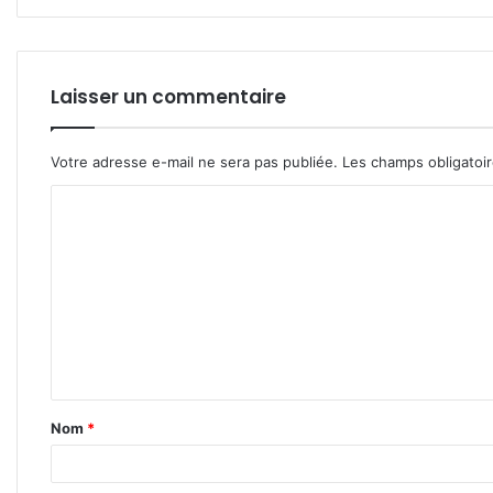
Laisser un commentaire
Votre adresse e-mail ne sera pas publiée.
Les champs obligatoi
C
o
m
m
e
n
t
Nom
*
a
i