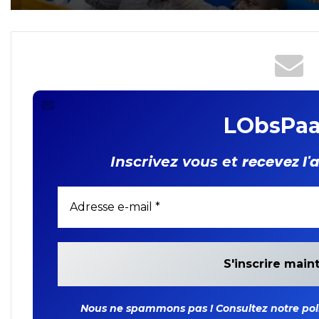
FIDA
caractère personnel : les
députés adoptent la loi
organique
LObsPaa
recevez l'
Inscrivez vous et
Nous ne spammons pas ! Consultez notre polit