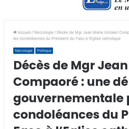
Accueil
/
Nécrologie
/
Décès de Mgr Jean Marie Untaani Comp
les condoléances du Président du Faso à l’Eglise catholique
Nécrologie
Politique
Décès de Mgr Jean
Compaoré : une dé
gouvernementale p
condoléances du P