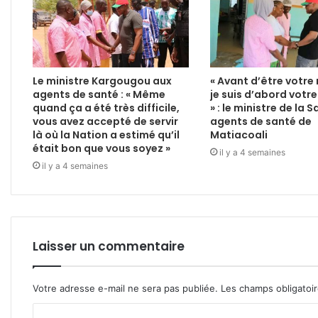
Le ministre Kargougou aux
« Avant d’être votre 
agents de santé : « Même
je suis d’abord votr
quand ça a été très difficile,
» : le ministre de la 
vous avez accepté de servir
agents de santé de
là où la Nation a estimé qu’il
Matiacoali
était bon que vous soyez »
il y a 4 semaines
il y a 4 semaines
Laisser un commentaire
Votre adresse e-mail ne sera pas publiée.
Les champs obligatoi
C