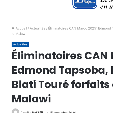
Accueil
/
Actualités
/
Éliminatoires CAN Maroc 2025: Edmond Ta
le Malawi
Actualités
Éliminatoires CAN
Edmond Tapsoba, I
Blati Touré forfaits
Malawi
Envoyer
Camille BAKI
15 novembre 2024