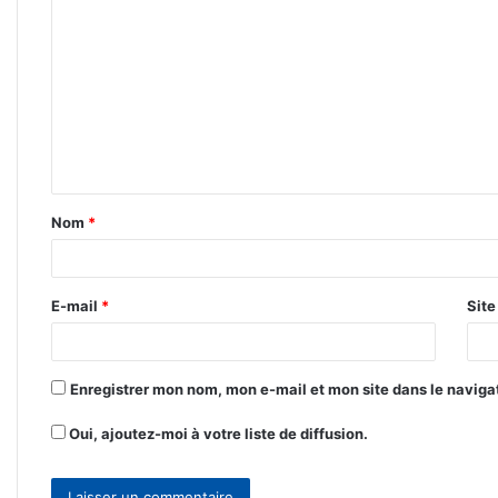
o
m
m
e
n
t
Nom
*
a
i
r
E-mail
*
Sit
e
*
Enregistrer mon nom, mon e-mail et mon site dans le navig
Oui, ajoutez-moi à votre liste de diffusion.