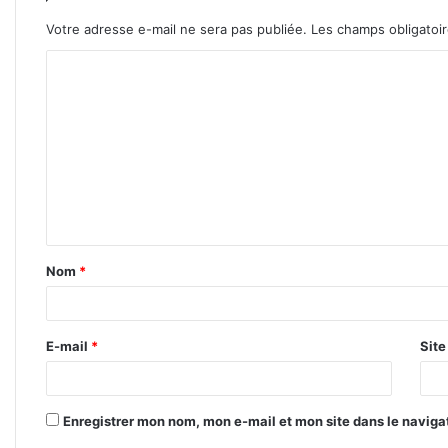
Votre adresse e-mail ne sera pas publiée.
Les champs obligatoi
C
o
m
m
e
n
t
Nom
*
a
i
r
E-mail
*
Sit
e
*
Enregistrer mon nom, mon e-mail et mon site dans le navig