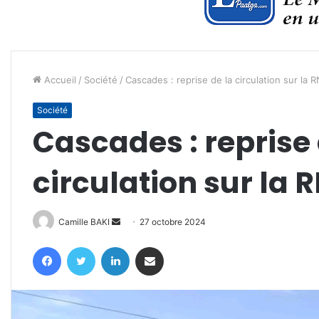
Accueil
/
Société
/
Cascades : reprise de la circulation sur la 
Société
Cascades : reprise 
circulation sur la 
Envoyer
Camille BAKI
27 octobre 2024
un
Facebook
Twitter
Linkedin
Partager par email
courriel