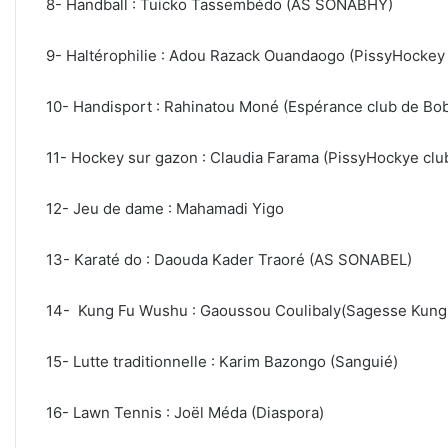
8- Handball : Tuicko Tassembédo (AS SONABHY)
9- Haltérophilie : Adou Razack Ouandaogo (PissyHockey
10- Handisport : Rahinatou Moné (Espérance club de Bo
11- Hockey sur gazon : Claudia Farama (PissyHockye clu
12- Jeu de dame : Mahamadi Yigo
13- Karaté do : Daouda Kader Traoré (AS SONABEL)
14- Kung Fu Wushu : Gaoussou Coulibaly(Sagesse Kung 
15- Lutte traditionnelle : Karim Bazongo (Sanguié)
16- Lawn Tennis : Joël Méda (Diaspora)