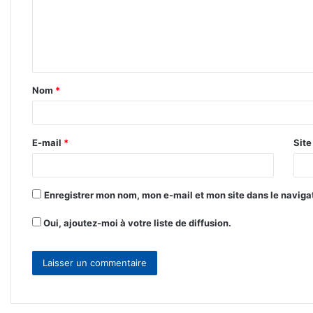
m
e
n
t
Nom
*
a
i
r
E-mail
*
Sit
e
*
Enregistrer mon nom, mon e-mail et mon site dans le navig
Oui, ajoutez-moi à votre liste de diffusion.