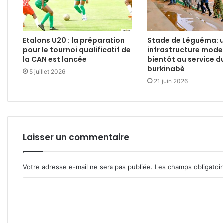
Etalons U20 : la préparation
Stade de Léguéma: 
pour le tournoi qualificatif de
infrastructure mode
la CAN est lancée
bientôt au service d
burkinabè
5 juillet 2026
21 juin 2026
Laisser un commentaire
Votre adresse e-mail ne sera pas publiée.
Les champs obligatoi
C
o
m