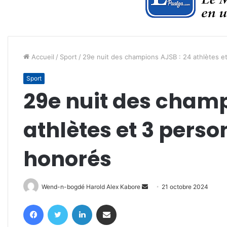
Accueil
/
Sport
/
29e nuit des champions AJSB : 24 athlètes e
Sport
29e nuit des champ
athlètes et 3 perso
honorés
Envoyer
Wend-n-bogdé Harold Alex Kabore
21 octobre 2024
un
Facebook
Twitter
Linkedin
Partager par email
courriel