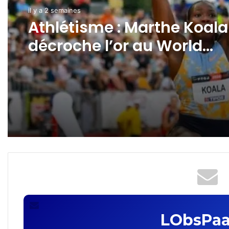
il y a 2 semaines
CAN 2032: l’AES candidat
LObsPaa