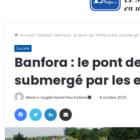
Accueil
/
Société
/
Banfora : le pont de Tarfila a été submergé
Société
Banfora : le pont de
submergé par les e
Envoyer
Wend-n-bogdé Harold Alex Kabore
8 octobre 2024
un
Facebook
Twitter
Linkedin
Partager par email
courriel