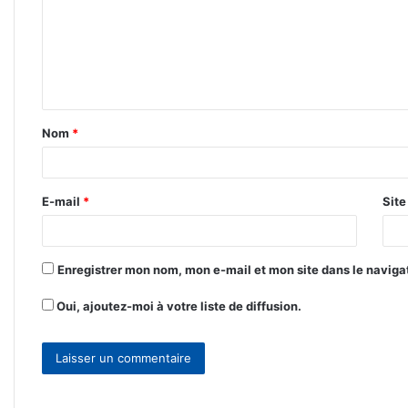
m
e
n
t
Nom
*
a
i
r
E-mail
*
Sit
e
*
Enregistrer mon nom, mon e-mail et mon site dans le navig
Oui, ajoutez-moi à votre liste de diffusion.