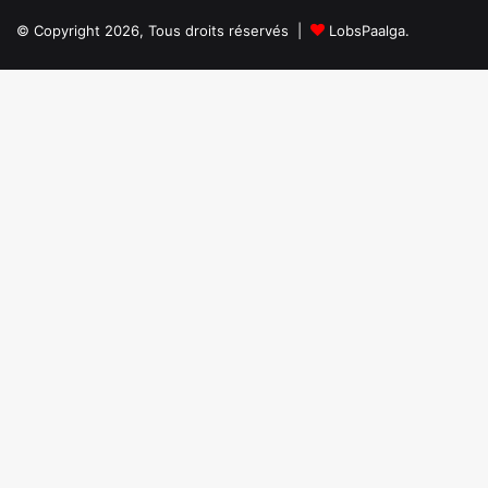
travaux
© Copyright 2026, Tous droits réservés |
LobsPaalga.
et
exige
le
respect
des
délais