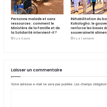
Personne malade et sans
Réhabilitation du b
ressources : comment le
Kokologho: le gouv
Ministère de la Famille et de
renforce les bases d
la Solidarité intervient-il ?
souveraineté alimen
il y a 4 jours
il y a 1 semaine
Laisser un commentaire
Votre adresse e-mail ne sera pas publiée.
Les champs obligatoi
C
o
m