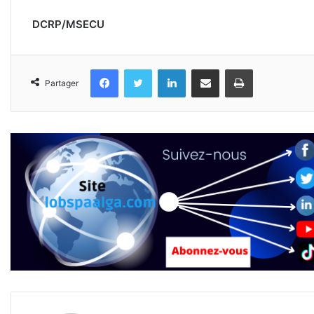
DCRP/MSECU
Facebook
Twitter
Linkedin
Partager par email
Imprimer
Partager