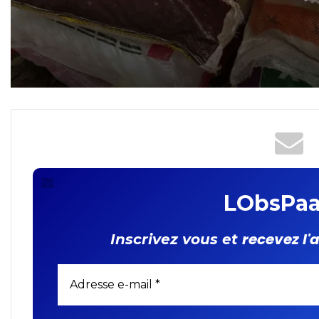
LObsPaa
recevez l'
Inscrivez vous et