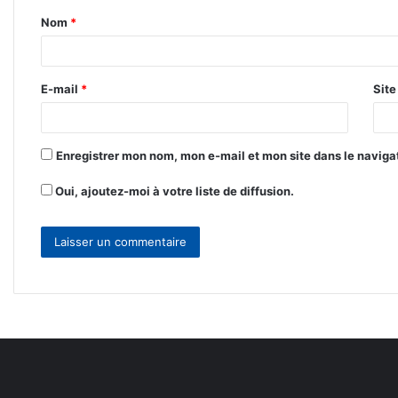
Nom
*
a
i
r
E-mail
*
Sit
e
*
Enregistrer mon nom, mon e-mail et mon site dans le navig
Oui, ajoutez-moi à votre liste de diffusion.