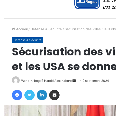
Accueil
/
Defense & Sécurité
/
Sécurisation des villes : le Bur
Defense & Sécurité
Sécurisation des vil
et les USA se donn
Envoyer
Wend-n-bogdé Harold Alex Kabore
2 septembre 2024
un
Facebook
Twitter
Linkedin
Partager par email
courriel