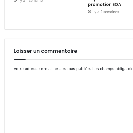
il y a 1 semaine
promotion EOA
il y a 2 semaines
Laisser un commentaire
Votre adresse e-mail ne sera pas publiée.
Les champs obligatoi
C
o
m
m
e
n
t