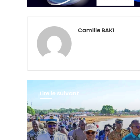
Camille BAKI
Lire le suivant
Société
il y a 6 jours
Réhabilitation du ba