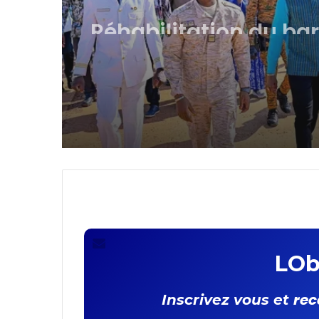
de Kokologho: le
gouvernement renfor
bases de la souverai
alimentaire
LOb
rec
Inscrivez vous et