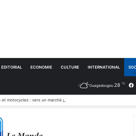
EDITORIAL
ECONOMIE
CULTURE
INTERNATIONAL
SOC
℃
28
Ouagadougou
 et motocycles : vers un marché plus sain, transparent et équitable