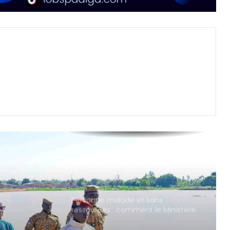
Secteur des cycles et motocycles :
vers un marché plus sain,
transparent et équitable
Personne malade et sans
ressources : comment le Ministère
de la Famille et de la Solidarité
rrage
intervient-il ?