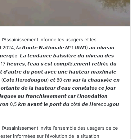
e l’Assainissement informe les usagers et les
, 𝙡𝙖 𝙍𝙤𝙪𝙩𝙚 𝙉𝙖𝙩𝙞𝙤𝙣𝙖𝙡𝙚 𝙉°1 (𝙍𝙉1) 𝙖𝙪 𝙣𝙞𝙫𝙚𝙖𝙪
𝙧𝙜ée. 𝙇𝙖 𝙩𝙚𝙣𝙙𝙖𝙣𝙘𝙚 𝙗𝙖𝙞𝙨𝙨𝙞è𝙧𝙚 𝙙𝙪 𝙣𝙞𝙫𝙚𝙖𝙪 𝙙𝙚𝙨
17 𝙝𝙚𝙪𝙧𝙚𝙨, 𝙡’𝙚𝙖𝙪 𝙨’𝙚𝙨𝙩 𝙘𝙤𝙢𝙥𝙡èt𝙚𝙢𝙚𝙣𝙩 𝙧𝙚𝙩𝙞𝙧ée 𝙙𝙪
𝙩 𝙙’𝙖𝙪𝙩𝙧𝙚 𝙙𝙪 𝙥𝙤𝙣𝙩 𝙖𝙫𝙚𝙘 𝙪𝙣𝙚 𝙝𝙖𝙪𝙩𝙚𝙪𝙧 𝙢𝙖𝙭𝙞𝙢𝙖𝙡𝙚
𝙚 (𝘾𝙤𝙩é 𝙃e𝙧e𝙙𝙤𝙪𝙜𝙤𝙪) 𝙚𝙩 80 𝙘𝙢 𝙨𝙪𝙧 𝙡𝙖 𝙘𝙝𝙖𝙪𝙨𝙨é𝙚 𝙚𝙣
𝙤𝙧𝙩𝙖𝙣𝙩𝙚 𝙙𝙚 𝙡𝙖 𝙝𝙖𝙪𝙩𝙚𝙪𝙧 𝙙’𝙚𝙖𝙪 𝙘𝙤𝙣𝙨𝙩𝙖𝙩ée 𝙘𝙚 𝙟𝙤𝙪𝙧
𝙦𝙪𝙚𝙨 𝙖𝙪 𝙛𝙧𝙖𝙣𝙘𝙝𝙞𝙨𝙨𝙚𝙢𝙚𝙣𝙩 𝙘𝙖𝙧 𝙡’𝙞𝙣𝙤𝙣𝙙𝙖𝙩𝙞𝙤𝙣
𝙣𝙫𝙞𝙧𝙤𝙣 0,5 𝙠𝙢 𝙖𝙫𝙖𝙣𝙩 𝙡𝙚 𝙥𝙤𝙣𝙩 𝙙𝙪 côté 𝙙𝙚 𝙃eredou𝙜𝙤𝙪
e l’Assainissement invite l’ensemble des usagers de ce
ester informées sur l’évolution de la situation