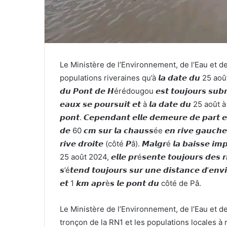
Le Ministère de l’Environnement, de l’Eau et d
populations riveraines qu’à 𝙡𝙖 𝙙𝙖𝙩𝙚 𝙙𝙪 25 août 2024
𝙙𝙪 𝙋𝙤𝙣𝙩 𝙙𝙚 𝙃érédougou 𝙚𝙨𝙩 𝙩𝙤𝙪𝙟𝙤𝙪𝙧𝙨 𝙨𝙪𝙗𝙢
𝙚𝙖𝙪𝙭 𝙨𝙚 𝙥𝙤𝙪𝙧𝙨𝙪𝙞𝙩 𝙚𝙩 à 𝙡𝙖 𝙙𝙖𝙩𝙚 𝙙𝙪 25 août à 
𝙥𝙤𝙣𝙩. 𝘾𝙚𝙥𝙚𝙣𝙙𝙖𝙣𝙩 𝙚𝙡𝙡𝙚 𝙙𝙚𝙢𝙚𝙪𝙧𝙚 𝙙𝙚 𝙥𝙖𝙧𝙩 
𝙙𝙚 60 𝙘𝙢 𝙨𝙪𝙧 𝙡𝙖 𝙘𝙝𝙖𝙪𝙨𝙨ée 𝙚𝙣 𝙧𝙞𝙫𝙚 𝙜𝙖𝙪𝙘𝙝
𝙧𝙞𝙫𝙚 𝙙𝙧𝙤𝙞𝙩𝙚 (côté 𝙋â). 𝙈𝙖𝙡𝙜𝙧é 𝙡𝙖 𝙗𝙖𝙞𝙨𝙨𝙚 𝙞𝙢𝙥
25 août 2024, 𝙚𝙡𝙡𝙚 𝙥𝙧é𝙨𝙚𝙣𝙩𝙚 𝙩𝙤𝙪𝙟𝙤𝙪𝙧𝙨 𝙙𝙚𝙨 𝙧𝙞𝙨
𝙨’é𝙩𝙚𝙣𝙙 𝙩𝙤𝙪𝙟𝙤𝙪𝙧𝙨 𝙨𝙪𝙧 𝙪𝙣𝙚 𝙙𝙞𝙨𝙩𝙖𝙣𝙘𝙚 𝙙’
𝙚𝙩 1 𝙠𝙢 𝙖𝙥𝙧è𝙨 𝙡𝙚 𝙥𝙤𝙣𝙩 𝙙𝙪 côté de Pâ.
Le Ministère de l’Environnement, de l’Eau et d
tronçon de la RN1 et les populations locales à r