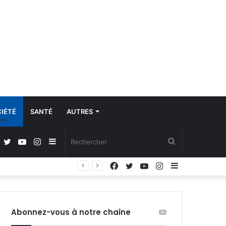
IÉTÉ
SANTÉ
AUTRES
Facebook
Twitter
YouTube
Instagram
Sidebar
Rechercher
Facebook
Twitter
YouTube
Instagram
Sidebar
(barre
(barre
latérale)
latérale)
Abonnez-vous à notre chaîne