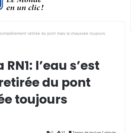
st complètement retirée du pont mais la chaussée toujours
 RN1: l’eau s’est
etirée du pont
ée toujours
0
51
Temps de lecture 1 minute