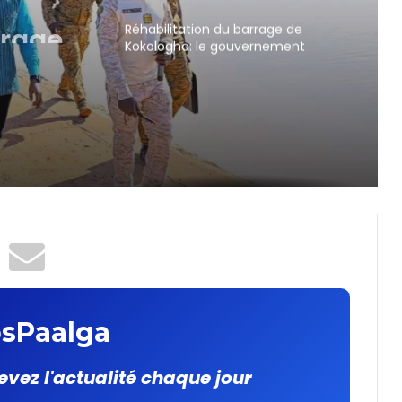
Réhabilitation du barrage de
Kokologho: le gouvernement
ce les
renforce les bases de la
souveraineté alimentaire
neté
sPaalga
evez l'actualité chaque jour