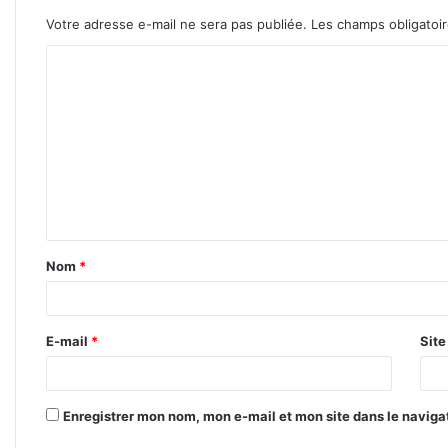
Votre adresse e-mail ne sera pas publiée.
Les champs obligatoi
C
o
m
m
e
n
t
Nom
*
a
i
r
E-mail
*
Sit
e
*
Enregistrer mon nom, mon e-mail et mon site dans le navig