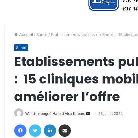
Accueil
/
Santé
/
Etablissements publics de Santé : 15 clinique
Santé
Etablissements pub
: 15 cliniques mobi
améliorer l’offre
Envoyer
Wend-n-bogdé Harold Alex Kabore
25 juillet 2024
un
Facebook
Twitter
Linkedin
Partager par email
courriel