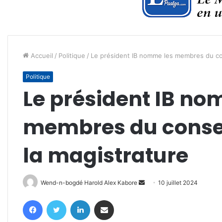
Accueil
/
Politique
/
Le président IB nomme les membres du con
Politique
Le président IB no
membres du consei
la magistrature
Envoyer
Wend-n-bogdé Harold Alex Kabore
10 juillet 2024
un
Facebook
Twitter
Linkedin
Partager par email
courriel