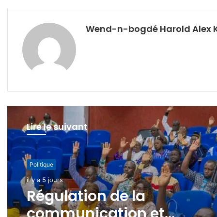
Wend-n-bogdé Harold Alex 
Lire le suivant
Politique
il y a 1 semaine
Coopération multilatérale
le Burkina Faso accueille 