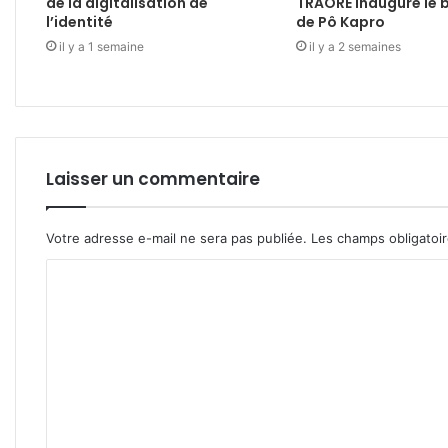
de la digitalisation de
TRAORÉ inaugure le 
l’identité
de Pô Kapro
il y a 1 semaine
il y a 2 semaines
Laisser un commentaire
Votre adresse e-mail ne sera pas publiée.
Les champs obligatoi
C
o
m
m
e
n