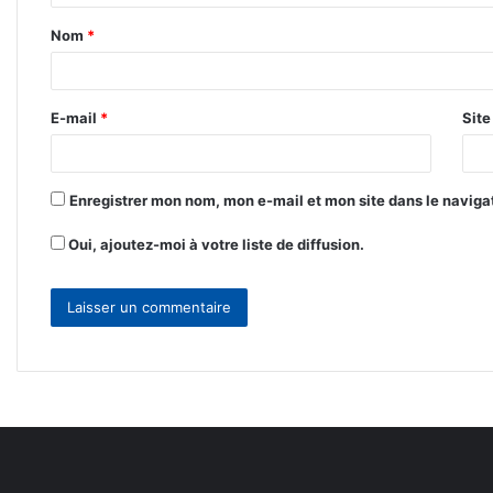
t
Nom
*
a
i
r
E-mail
*
Sit
e
*
Enregistrer mon nom, mon e-mail et mon site dans le navig
Oui, ajoutez-moi à votre liste de diffusion.