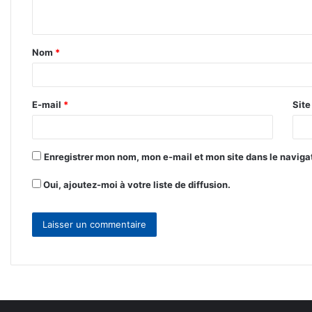
n
t
Nom
*
a
i
r
E-mail
*
Sit
e
*
Enregistrer mon nom, mon e-mail et mon site dans le navig
Oui, ajoutez-moi à votre liste de diffusion.