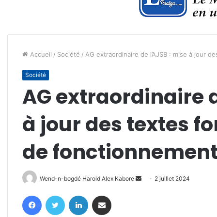
Accueil
/
Société
/
AG extraordinaire de l’AJSB : mise à jour
Société
AG extraordinaire d
à jour des textes
de fonctionnemen
Envoyer
Wend-n-bogdé Harold Alex Kabore
2 juillet 2024
un
Facebook
Twitter
Linkedin
Partager par email
courriel