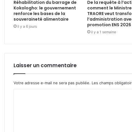
Réhabilitation du barrage de
De la requête à l’act
Kokologho: le gouvernement
comment le Ministre
renforce les bases de la
TRAORE veut transf
souveraineté alimentaire
l’administration ave
promotion ENS 2026
il y a 6 jours
il y a 1 semaine
Laisser un commentaire
Votre adresse e-mail ne sera pas publiée.
Les champs obligatoi
C
o
m
m
e