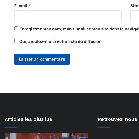
r
E-mail
*
Sit
e
*
Enregistrer mon nom, mon e-mail et mon site dans le navig
Oui, ajoutez-moi à votre liste de diffusion.
Articles les plus lus
Retrouvez-nous 
Can
𝗘-