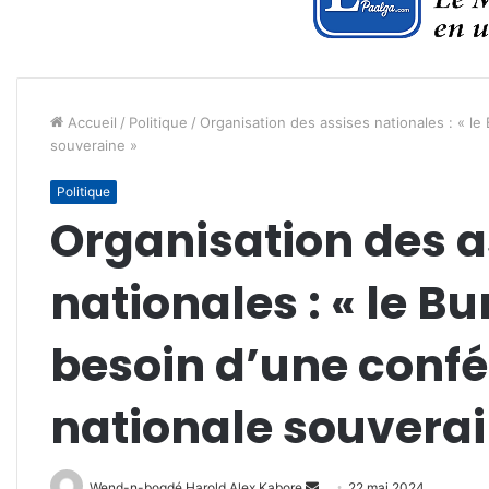
Accueil
/
Politique
/
Organisation des assises nationales : « le
souveraine »
Politique
Organisation des a
nationales : « le Bu
besoin d’une conf
nationale souverai
Envoyer
Wend-n-bogdé Harold Alex Kabore
22 mai 2024