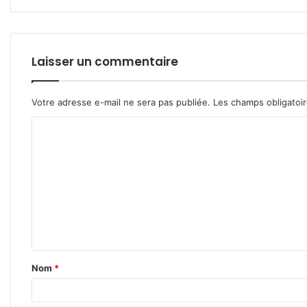
Laisser un commentaire
Votre adresse e-mail ne sera pas publiée.
Les champs obligatoi
C
o
m
m
e
n
t
Nom
*
a
i