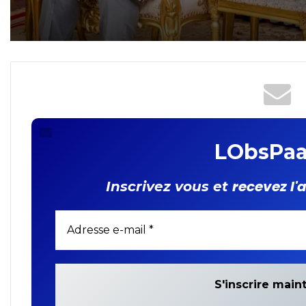
LObsPaa
recevez l'
Inscrivez vous et