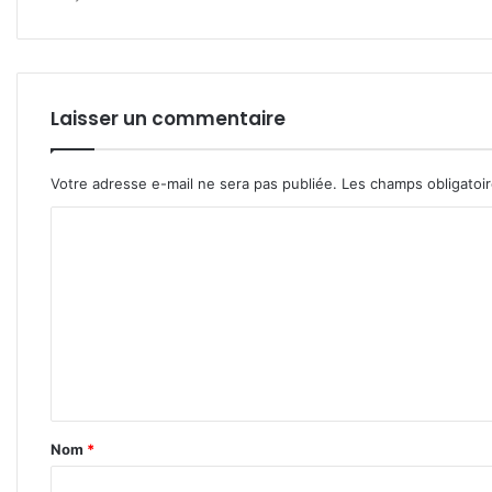
Laisser un commentaire
Votre adresse e-mail ne sera pas publiée.
Les champs obligatoi
C
o
m
m
e
n
t
Nom
*
a
i