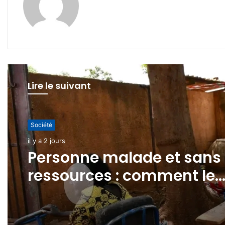
Lire le suivant
Société
Société
il y a 6 jours
il y a 2 jours
Réhabilitation du barrage
de Kokologho: le
Personne malade et sans
gouvernement renforce l