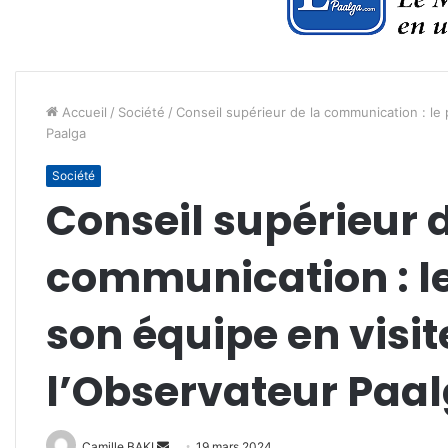
Accueil
/
Société
/
Conseil supérieur de la communication : le 
Paalga
Société
Conseil supérieur d
communication : le
son équipe en visit
l’Observateur Paa
Envoyer
Camille BAKI
19 mars 2024