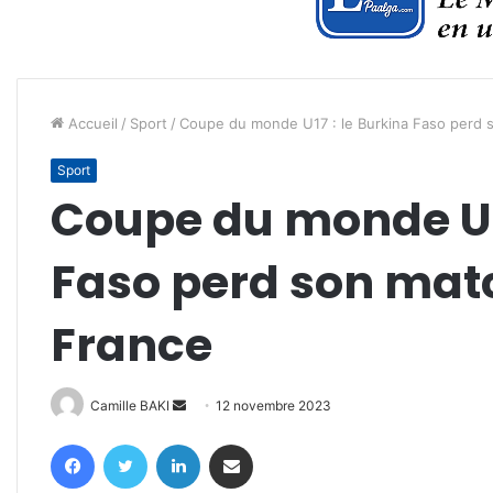
Accueil
/
Sport
/
Coupe du monde U17 : le Burkina Faso perd s
Sport
Coupe du monde U17
Faso perd son matc
France
Envoyer
Camille BAKI
12 novembre 2023
un
Facebook
Twitter
Linkedin
Partager par email
courriel