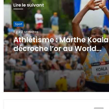
Lire le suivant
International
Sport
il y a 3 semaines
il y a 2 semaines
CAN 2032: l’AES candidat
Athlétisme : Marthe Koala
décroche l’or au World
Continental Tour Silver