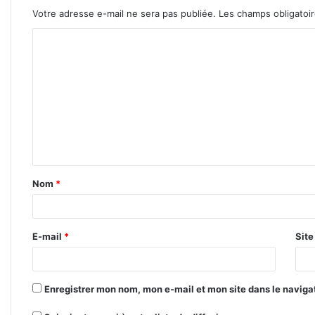
Votre adresse e-mail ne sera pas publiée.
Les champs obligatoi
C
o
m
m
e
n
t
Nom
*
a
i
r
E-mail
*
Sit
e
*
Enregistrer mon nom, mon e-mail et mon site dans le navig