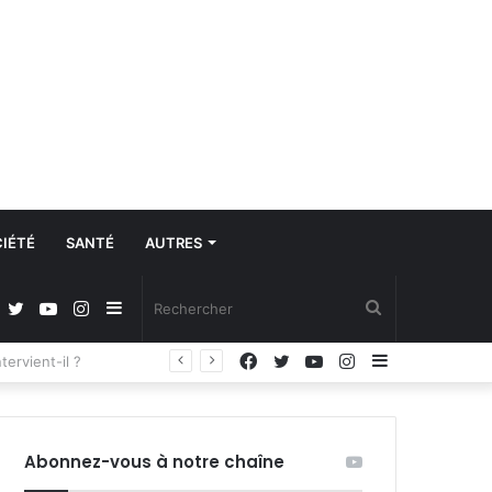
IÉTÉ
SANTÉ
AUTRES
Facebook
Twitter
YouTube
Instagram
Sidebar
Rechercher
Facebook
Twitter
YouTube
Instagram
Sidebar
Régulation de la communication et protection des données à caractère personnel : les députés adoptent la loi organique
(barre
(barre
latérale)
latérale)
Abonnez-vous à notre chaîne