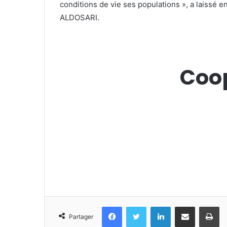
conditions de vie ses populations », a laissé
ALDOSARI.
Coop
Facebook
Twitter
Linkedin
Partager par email
Im
Partager