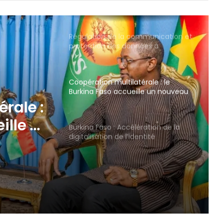
Régulation de la communication et
protection des données à
caractère personnel : les députés
adoptent la loi organique
Coopération multilatérale : le
Burkina Faso accueille un nouveau
Coordonnateur résident du
ration
Système des Nations Unies et un
Représentant résident du FIDA
Burkina Faso : Accélération de la
e
digitalisation de l’identité
rale :
ille un
teur