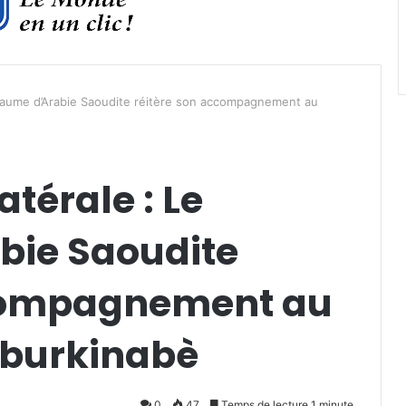
oyaume d’Arabie Saoudite réitère son accompagnement au
térale : Le
bie Saoudite
ccompagnement au
burkinabè
0
47
Temps de lecture 1 minute