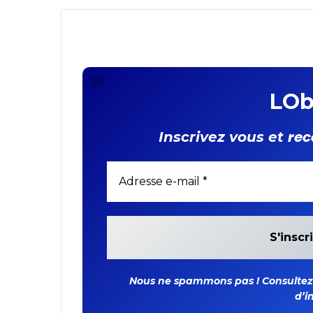
résident du Système
Nations Unies et un
Représentant réside
FIDA
LOb
rec
Inscrivez vous et
Nous ne spammons pas ! Consultez n
d’i