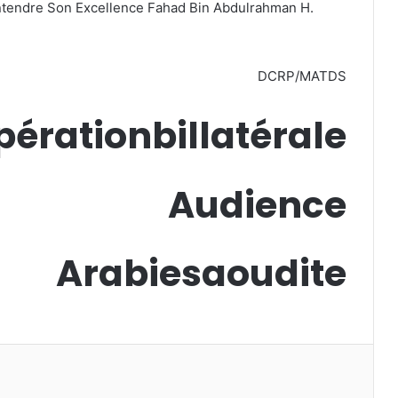
 entendre Son Excellence Fahad Bin Abdulrahman H.
DCRP/MATDS
érationbillatérale
Audience
Arabiesaoudite
primer