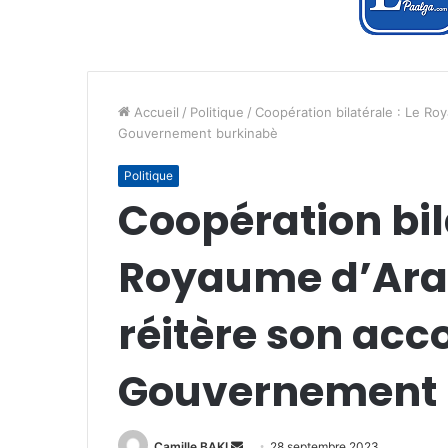
Accueil
/
Politique
/
Coopération bilatérale : Le R
Gouvernement burkinabè
Politique
Coopération bila
Royaume d’Ara
réitère son a
Gouvernement 
Envoyer
Camille BAKI
28 septembre 2023