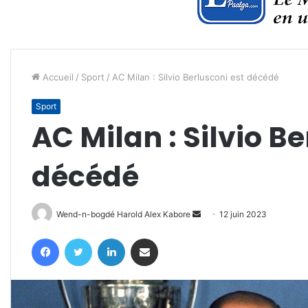
Accueil
/
Sport
/
AC Milan : Silvio Berlusconi est décédé
Sport
AC Milan : Silvio Be
décédé
Envoyer
Wend-n-bogdé Harold Alex Kabore
12 juin 2023
un
Facebook
Twitter
Linkedin
Partager par email
courriel