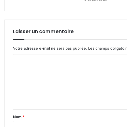
Laisser un commentaire
Votre adresse e-mail ne sera pas publiée.
Les champs obligatoi
C
o
m
m
e
n
t
Nom
*
a
i