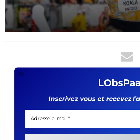
décroche l’or au World
Continental Tour Silver
LObsPaa
recevez l'
Inscrivez vous et