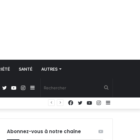
IÉTÉ
SANTÉ
AUTRES
Facebook
Twitter
YouTube
Instagram
Sidebar
Rechercher
Facebook
Twitter
YouTube
Instagram
Sidebar
(barre
(barre
latérale)
latérale)
Abonnez-vous à notre chaîne