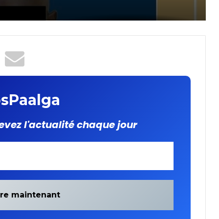
sPaalga
evez l'actualité chaque jour