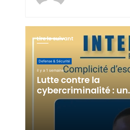
Lire le suivant
Defense & Sécurité
Defense & Sécurité
il y a 2 semaines
il y a 1 semaine
(pas de titre)
Lutte contre la
cybercriminalité : un
revendeur de cartes 