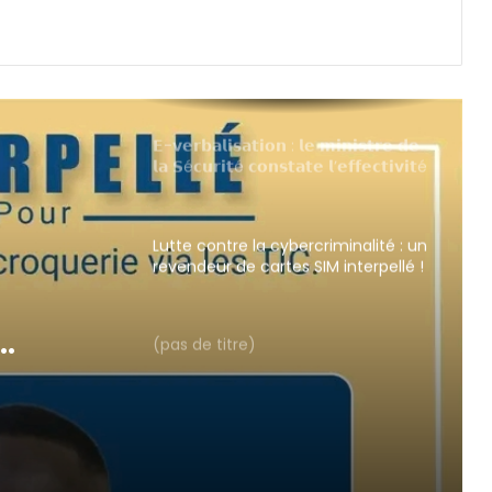
𝗘-𝘃𝗲𝗿𝗯𝗮𝗹𝗶𝘀𝗮𝘁𝗶𝗼𝗻 : 𝗹𝗲 𝗺𝗶𝗻𝗶𝘀𝘁𝗿𝗲 𝗱𝗲
𝗹𝗮 𝗦é𝗰𝘂𝗿𝗶𝘁é 𝗰𝗼𝗻𝘀𝘁𝗮𝘁𝗲 𝗹’𝗲𝗳𝗳𝗲𝗰𝘁𝗶𝘃𝗶𝘁é
𝗱𝘂 𝗱𝗶𝘀𝗽𝗼𝘀𝗶𝘁𝗶𝗳 𝗮𝗽𝗿è𝘀 𝗱𝗼𝘂𝘇𝗲
𝗵𝗲𝘂𝗿𝗲𝘀 𝗱𝗲 𝗳𝗼𝗻𝗰𝘁𝗶𝗼𝗻𝗻𝗲𝗺𝗲𝗻𝘁
Lutte contre la cybercriminalité : un
revendeur de cartes SIM interpellé !
(pas de titre)
SIM