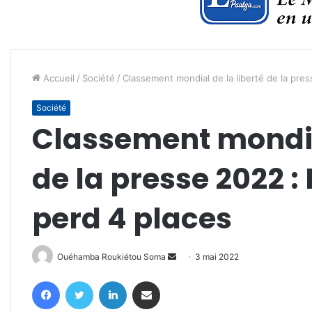
Accueil
/
Société
/
Classement mondial de la liberté de la pres
Société
Classement mondial
de la presse 2022 :
perd 4 places
Envoyer
Ouéhamba Roukiétou Soma
3 mai 2022
un
Facebook
Twitter
Linkedin
Partager par email
courriel