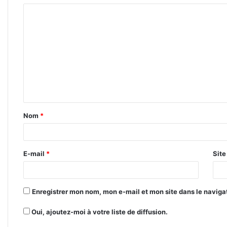
C
o
m
m
e
n
t
Nom
*
a
i
r
E-mail
*
Sit
e
*
Enregistrer mon nom, mon e-mail et mon site dans le navig
Oui, ajoutez-moi à votre liste de diffusion.