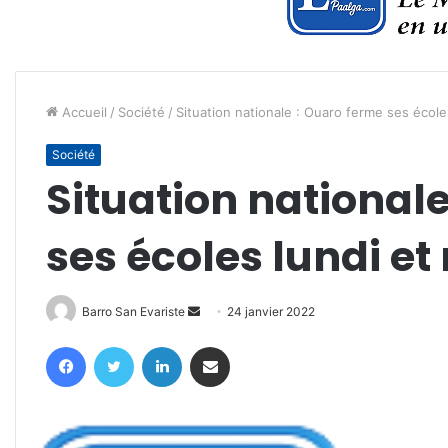
Accueil
/
Société
/
Situation nationale : Ouaro ferme ses école
Société
Situation national
ses écoles lundi et
Envoyer
Barro San Evariste
24 janvier 2022
un
Facebook
Twitter
Linkedin
Partager par email
courriel