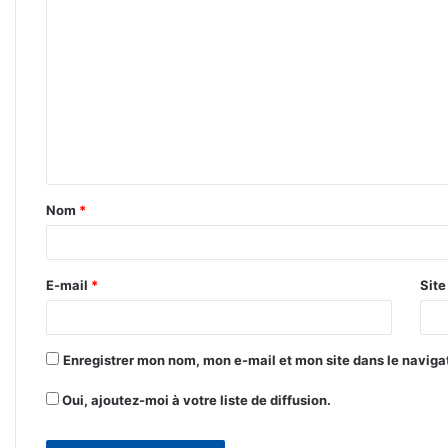
C
o
m
m
e
n
t
Nom
*
a
i
r
E-mail
*
Sit
e
*
Enregistrer mon nom, mon e-mail et mon site dans le navig
Oui, ajoutez-moi à votre liste de diffusion.