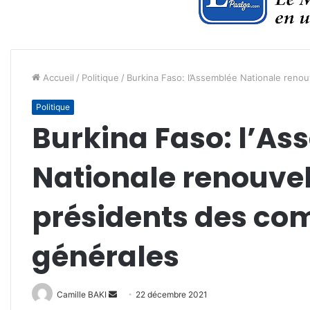
Accueil
/
Politique
/
Burkina Faso: l’Assemblée Nationale reno
Politique
Burkina Faso: l’A
Nationale renouvel
présidents des co
générales
Envoyer
Camille BAKI
22 décembre 2021