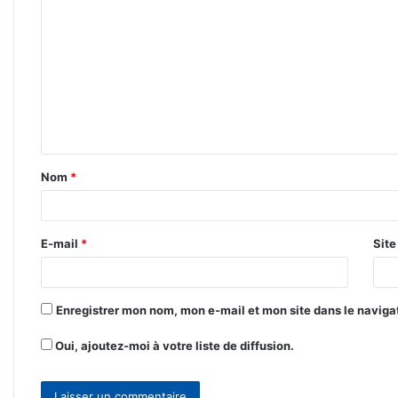
o
m
m
e
n
t
Nom
*
a
i
r
E-mail
*
Sit
e
*
Enregistrer mon nom, mon e-mail et mon site dans le navig
Oui, ajoutez-moi à votre liste de diffusion.