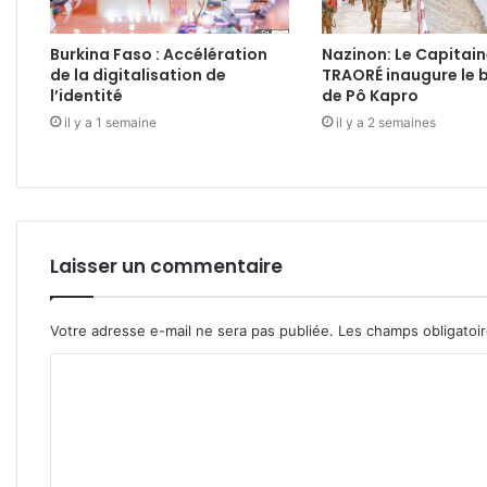
Burkina Faso : Accélération
Nazinon: Le Capitain
de la digitalisation de
TRAORÉ inaugure le 
l’identité
de Pô Kapro
il y a 1 semaine
il y a 2 semaines
Laisser un commentaire
Votre adresse e-mail ne sera pas publiée.
Les champs obligatoi
C
o
m
m