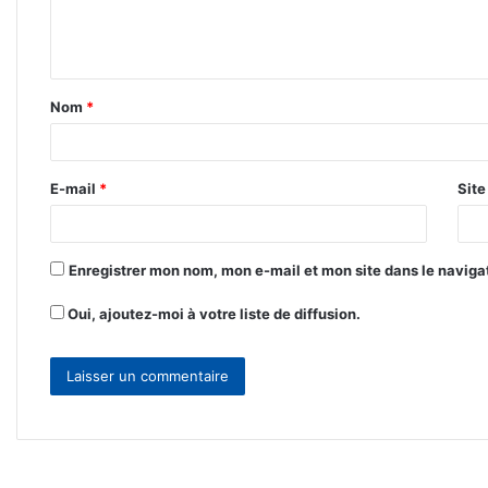
e
n
t
Nom
*
a
i
r
E-mail
*
Sit
e
*
Enregistrer mon nom, mon e-mail et mon site dans le navig
Oui, ajoutez-moi à votre liste de diffusion.