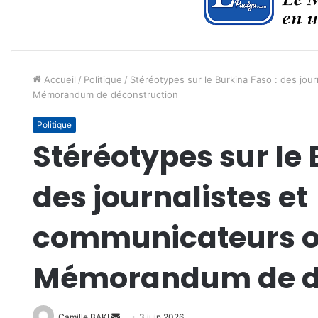
Accueil
/
Politique
/
Stéréotypes sur le Burkina Faso : des jour
Mémorandum de déconstruction
Politique
Stéréotypes sur le 
des journalistes et
communicateurs out
Mémorandum de dé
Envoyer
Camille BAKI
3 juin 2026